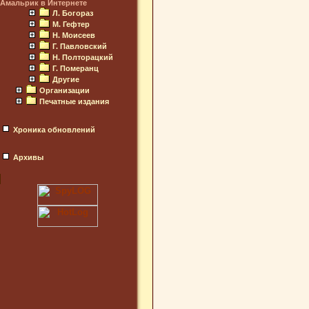
Амальрик в Интернете
Л. Богораз
М. Гефтер
Н. Моисеев
Г. Павловский
Н. Полторацкий
Г. Померанц
Другие
Организации
Печатные издания
Хроника обновлений
Архивы