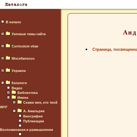
В начало
Анд
Узловые темы сайта
Curriculum vitae
Страница, посвященн
Miscellaneous
Украина
Каталоги
Видео
Библиотека
Имена
Скажи мне, кто твой
друг
А. Амальрик
Биография
Публикации
Воспоминания и размышления