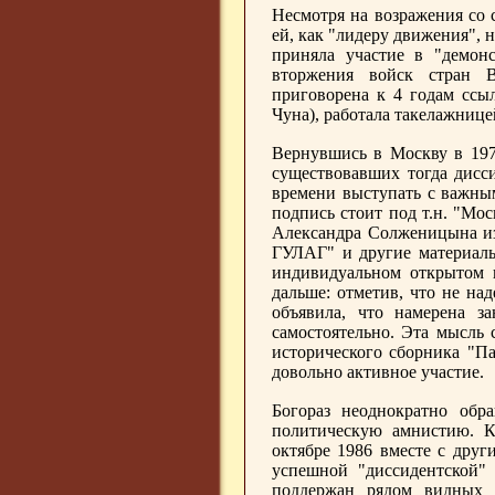
Несмотря на возражения со 
ей, как "лидеру движения", н
приняла участие в "демон
вторжения войск стран В
приговорена к 4 годам ссы
Чуна), работала такелажнице
Вернувшись в Москву в 1972
существовавших тогда дисс
времени выступать с важны
подпись стоит под т.н. "Мо
Александра Солженицына из
ГУЛАГ" и другие материалы
индивидуальном открытом
дальше: отметив, что не над
объявила, что намерена за
самостоятельно. Эта мысль 
исторического сборника "Па
довольно активное участие.
Богораз неоднократно обр
политическую амнистию. К
октябре 1986 вместе с дру
успешной "диссидентской"
поддержан рядом видных д