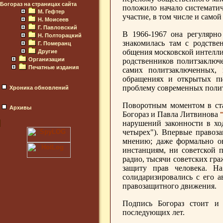
Богораз на страницах сайта
положило начало систематич
М. Гефтер
участие, в том числе и самой
Н. Моисеев
Г. Павловский
В 1966-1967 она регулярно
Н. Полторацкий
знакомилась там с родстве
Г. Померанц
общения московской интеллиг
Другие
Организации
родственников политзаключ
Печатные издания
самих политзаключенных, 
обращениях и открытых пи
проблему современных поли
Хроника обновлений
Поворотным моментом в ста
Архивы
Богораз и Павла Литвинова
нарушений законности в хо
четырех"). Впервые правоз
мнению; даже формально о
инстанциям, ни советской п
радио, тысячи советских гр
защиту прав человека. Н
солидаризировались с его 
правозащитного движения.
Подпись Богораз стоит и
последующих лет.