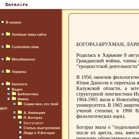
В начало
Узловые темы сайта
БОГОРАЗ-БРУХМАН, ЛАРИС
Curriculum vitae
Родилась в Харькове 8 авгу
Miscellaneous
Гражданской войны, члены 
"троцкистской деятельности"
Украина
В 1950, окончив филологиче
Юлия Даниэля и переехала в
Каталоги
Калужской области, а зат
Видео
структурной лингвистики Ин
Библиотека
1964-1965 жила в Новосиби
Имена
Скажи мне, кто твой
университета. В 1965 защит
друг
ученой степени; в 1990 В
А. Амальрик
филологических наук).
Л. Богораз
Биография
Богораз знала о "подпольно
Статьи, выступления
после их ареста, она, вмес
Люди о Л.Богораз
перелому общественного мне