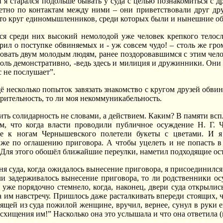
и я старался подольше бывать у суда с целью познакомиться с 
етно по контактам между ними – они приветствовали друг дру
й-то круг единомышленников, среди которых были и нынешние обв
я среди них высокий немолодой уже человек крепкого телосло
рил о поступке обвиняемых и - уж совсем чудо! – столь же гр
овать двум молодым людям, ранее поздоровавшимся с этим чело
толь демонстративно, -ведь здесь и милиция и дружинники. Они 
с не послушает”.
 несколько попыток завязать знакомство с кругом друзей обвиня
зрительность, то ли моя некоммуникабельность.
зить солидарность не словами, а действием. Каким? В памяти вс
м, что когда власти проводили публичное осуждение Н. Г. 
е к ногам Чернышевского полетели букеты с цветами. И я 
 же по оглашению приговора. А чтобы уцелеть и не попасть 
 Для этого обошёл ближайшие переулки, наметил подходящие ост
ня суда, когда ожидалось вынесение приговора, я присоединился 
ли задерживалось вынесение приговора, то ли родственники о
о уже порядочно стемнело, когда, наконец, двери суда открылис
а им навстречу. Пришлось даже расталкивать впереди стоящих, ч
ящей из суда пожилой женщине, вручил, вернее, сунул в руки ей
схищения им!” Насколько она это услышала и что она ответила (