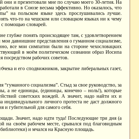
 они и презентовали мне по случаю моего 30-летия. На
работали в Союзе весьма эффективно. Но оказалось, что
пы” на польском языке здесь прослушивались лучше.
нять что-то на чешском или словацком языках ни к чему
о с помощью словарей.
не глубже понять происходящее там, с удовлетворением
 и мои давнишние представления о гуманном социализме,
енно, все мои симпатии были на стороне чехословацких
дствующий в моём политическом сознании образ Иосипа
ия посредством рабочих советов.
Дубчека и его сподвижников, закрытие либеральных газет,
 “гуманного социализма”. Стыд за свое руководство, за
ы, а не единицы, (единицы, конечно – ноль!), которые
ействий советских вождей. А значит, надо найти их и
а индивидуального личного протеста не даст должного
я и губительной для самого себя.
щади. Значит, надо идти туда! Последующие три дня (а
гой на своём рабочем месте, срывался под благовидным
 библиотеки) и мчался на Красную площадь.