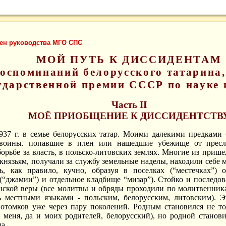
лен руководства МГО СПС
МОЙ ПУТЬ К ДИССИДЕНТАМ
воспоминаний белорусского татарина,
ударственной премии СССР по науке 
Часть
II
МОЁ ПРИОБЩЕНИЕ К ДИССИДЕНТСТВ
1937 г. в семье белорусских татар. Моими далекими предками
 воины. попавшие в плен или нашедшие убежище от пресле
орьбе за власть, в польско-литовских землях. Многие из приш
князьям, получали за службу земельные наделы, находили себе 
ь, как правило, кучно, образуя в поселках (“местечках”) 
(“джамии”) и отдельное кладбище “мизар”). Стойко и последо
ской веры (все молитвы и обряды проходили по молитвенникам
ь местными языками - польским, белорусским, литовским). 
отомков уже через пару поколений. Родным становился не то
 меня, да и моих родителей, белорусский), но родной станови
а.