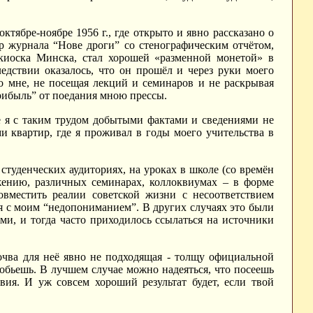
ябре-ноябре 1956 г., где открыто и явно рассказано о
р журнала “Нове дроги” со стенографическим отчётом,
киоска Минска, стал хорошей «разменной монетой» в
едствии оказалось, что он прошёл и через руки моего
о мне, не посещая лекций и семинаров и не раскрывая
прибыль” от поедания мною прессы.
же я с таким трудом добытыми фактами и сведениями не
и квартир, где я проживал в годы моего учительства в
туденческих аудиториях, на уроках в школе (со времён
ению, различных семинарах, коллоквиумах – в форме
совместить реалии советской жизни с несоответствием
я с моим “недопониманием”. В других случаях это были
и, и тогда часто приходилось ссылаться на источники
очва для неё явно не подходящая - толщу официальной
обьешь. В лучшем случае можно надеяться, что посеешь
ия. И уж совсем хороший результат будет, если твой