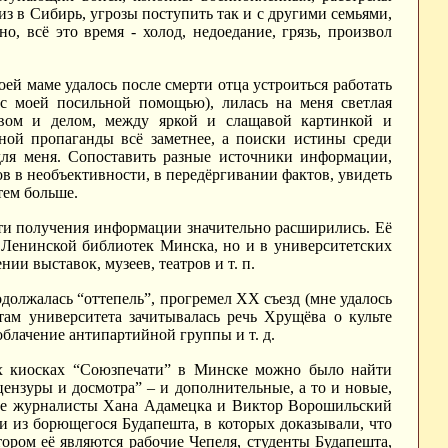
из в Сибирь, угрозы поступить так и с другими семьями,
о, всё это время - холод, недоедание, грязь, произвол
оей маме удалось после смерти отца устроиться работать
с моей посильной помощью), лилась на меня светлая
овом и делом, между яркой и слащавой картинкой и
ной пропаганды всё заметнее, а поиски истины среди
для меня. Сопоставить разные источники информации,
ов в необъективности, в передёргивании фактов, увидеть
тем больше.
сти получения информации значительно расширились. Её
 Ленинской библиотек Минска, но и в университетских
и выставок, музеев, театров и т. п.
олжалась “оттепель”, прогремел ХХ съезд (мне удалось
там университета зачитывалась речь Хрущёва о культе
облачение антипартийной группы и т. д.
их киосках “Союзпечати” в Минске можно было найти
цензуры и досмотра” – и дополнительные, а то и новые,
ские журналисты Хана Адамецка и Виктор Ворошильский
и из борющегося Будапешта, в которых доказывали, что
ором её являются рабочие Чепеля, студенты Будапешта,