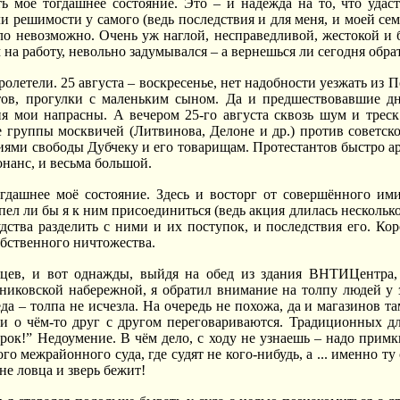
 мое тогдашнее состояние. Это – и надежда на то, что удастс
ли решимости у самого (ведь последствия и для меня, и моей се
ло невозможно. Очень уж наглой, несправедливой, жестокой и 
 на работу, невольно задумывался – а вернешься ли сегодня обр
ролетели. 25 августа – воскресенье, нет надобности уезжать из
тов, прогулки с маленьким сыном. Да и предшествовавшие дн
ия мои напрасны. А вечером 25-го августа сквозь шум и тре
е группы москвичей (Литвинова, Делоне и др.) против советс
иями свободы Дубчеку и его товарищам. Протестантов быстро аре
нанс, и весьма большой.
гдашнее моё состояние. Здесь и восторг от совершённого ими
пел ли бы я к ним присоединиться (ведь акция длилась нескольк
удства разделить с ними и их поступок, и последствия его. Ко
бственного ничтожества.
цев, и вот однажды, выйдя на обед из здания ВНТИЦентра,
никовской набережной, я обратил внимание на толпу людей у 
да – толпа не исчезла. На очередь не похожа, да и магазинов т
и о чём-то друг с другом переговариваются. Традиционных дл
рок!” Недоумение. В чём дело, с ходу не узнаешь – надо примкн
о межрайонного суда, где судят не кого-нибудь, а ... именно т
не ловца и зверь бежит!