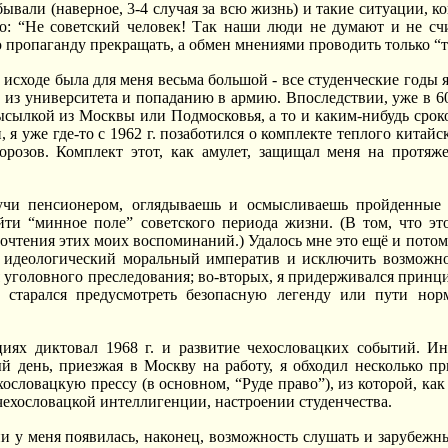
ывали (наверное, 3-4 случая за всю жизнь) и такие ситуации, к
о: “Не советский человек! Так наши люди не думают и не счи
ю пропаганду прекращать, а обмен мнениями проводить только “т
 исходе была для меня весьма большой - все студенческие годы 
 из университета и попаданию в армию. Впоследствии, уже в 60
ысылкой из Москвы или Подмосковья, а то и каким-нибудь срок
 я уже где-то с 1962 г. позаботился о комплекте теплого китай
орозов. Комплект этот, как амулет, защищал меня на протяже
дучи пенсионером, оглядываешь и осмысливаешь пройденные 
йти “минное поле” советского периода жизни. (В том, что э
очтения этих моих воспоминаний.) Удалось мне это ещё и потому
ь идеологический моральный императив и исключить возможн
 уголовного преследования; во-вторых, я придерживался принципа
старался предусмотреть безопасную легенду или пути норма
циях диктовал 1968 г. и развитие чехословацких событий. 
 день, приезжая в Москву на работу, я обходил несколько пр
ословацкую прессу (в основном, “Руде право”), из которой, как к
чехословацкой интеллигенции, настроении студенчества.
и у меня появилась, наконец, возможность слушать и зарубежны