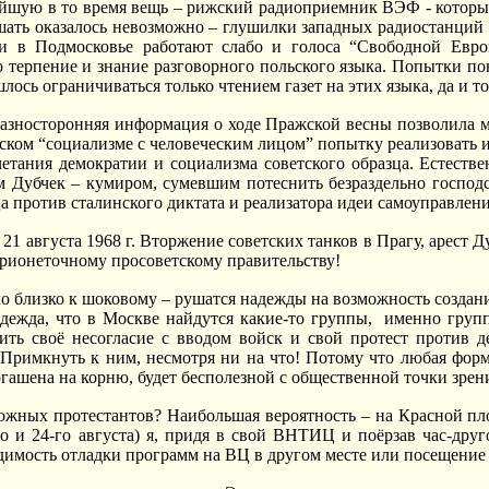
йшую в то время вещь – рижский радиоприемник ВЭФ - который
шать оказалось невозможно – глушилки западных радиостанций 
и в Подмосковье работают слабо и голоса “Свободной Евро
о терпение и знание разговорного польского языка. Попытки по
лось ограничиваться только чтением газет на этих языка, да и т
азносторонняя информация о ходе Пражской весны позволила м
вском “социализме с человеческим лицом” попытку реализовать
етания демократии и социализма советского образца. Естеств
ам Дубчек – кумиром, сумевшим потеснить безраздельно госпо
ца против сталинского диктата и реализатора идеи самоуправлен
21 августа 1968 г. Вторжение советских танков в Прагу, арест 
арионеточному просоветскому правительству!
о близко к шоковому – рушатся надежды на возможность создания
дежда, что в Москве найдутся какие-то группы, именно групп
ить своё несогласие с вводом войск и свой протест против д
Примкнуть к ним, несмотря ни на что! Потому что любая форм
огашена на корню, будет бесполезной с общественной точки зрени
ожных протестантов? Наибольшая вероятность – на Красной пло
го и 24-го августа) я, придя в свой ВНТИЦ и поёрзав час-дру
димость отладки программ на ВЦ в другом месте или посещение