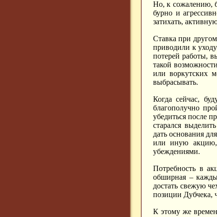
Но, к сожалению, б
бурно и агрессивн
затихать, активну
Ставка при другом
приводили к уходу
потерей работы, в
такой возможности,
или воркутских м
выбрасывать.
Когда сейчас, бу
благополучно про
убедиться после пр
старался выделит
дать основания для
или иную акцию, 
убеждениями.
Потребность в ак
обширная – каждый
достать свежую чех
позиции Дубчека, 
К этому же времен