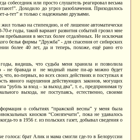
огда собеседник или просто слушатель реагировал весьма
тают!”. Доходило до угроз разоблачения. Приходилось
ет-а-тет” и только с надежными друзьями.
я жил только на стипендию, и её лишение автоматически
-70-е годы, такой вариант развития событий грозил мне
ом пребывания в местах более отдалённых. Не исключая
ского белья фирмы “Дружба” - для спасения от сибирских
нии более 40 лет, да и теперь, похоже, ещё рано его
годы, видишь, что судьба меня хранила и позволила
то - не бравада и не модный ныне пи-ар можно будет
, что, во-первых, во всех своих действиях и поступках я
ость явного нарушения действующих законов, могущих
 “рубль за вход – за выход два”, т. е., предпринимая ту
льного выхода, не поступаясь, естественно, своими
Информация о событиях “пражской весны” у меня была
ивокзальных киосков “Союзпечати”, пока не удавалось
огда-то в 1956 г. из польских газет, добывал сведения о
е голоса: брат Алик и мама смогли где-то в Белоруссии