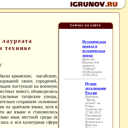
Сейчас на сайте
 лауреата
и технике
У
 были крымские, нагайские,
дований своих сородичей,
ельцев поступали на военную
местных невест, обзаводились
отдельные татарские улицы,
вательно сохраняли основные
 на арабском языке, хотя в
Эти же языки и становились
лько язык местной среды (в
лась и вся культурная сфера