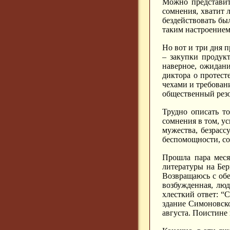
Можно представить
сомнения, хватит 
бездействовать бы
таким настроением
Но вот и три дня п
– закупки продук
наверное, ожидан
диктора о протест
чехами и требован
общественный резо
Трудно описать то
сомнения в том, ус
мужества, безрасс
беспомощности, со
Прошла пара меся
литературы на Бер
Возвращаюсь с обе
возбужденная, люд
хлесткий ответ: “С
здание Симоновског
августа. Поистине 