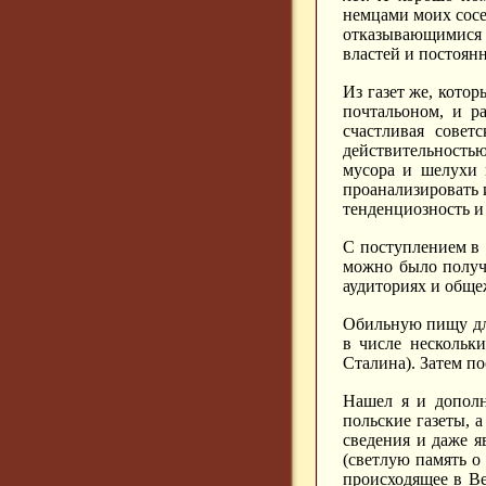
немцами моих сосе
отказывающимися в
властей и постоян
Из газет же, кото
почтальоном, и р
счастливая совет
действительность
мусора и шелухи 
проанализировать 
тенденциозность и 
С поступлением в 
можно было получи
аудиториях и общеж
Обильную пищу для
в числе нескольк
Сталина). Затем п
Нашел я и дополн
польские газеты, 
сведения и даже 
(светлую память о
происходящее в Ве