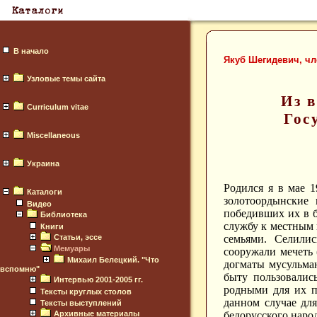
В начало
Якуб Шегидевич, ч
Узловые темы сайта
Из 
Curriculum vitae
Гос
Miscellaneous
Украина
Родился я в мае 
Каталоги
золотоордынские
Видео
победивших их в б
Библиотека
службу к местным 
Книги
Статьи, эссе
семьями. Селилис
Мемуары
сооружали мечеть 
Михаил Белецкий. "Что
догматы мусульман
вспомню"
быту пользовалис
Интервью 2001-2005 гг.
родными для их п
Тексты круглых столов
данном случае для
Тексты выступлений
Архивные материалы
белорусского народ