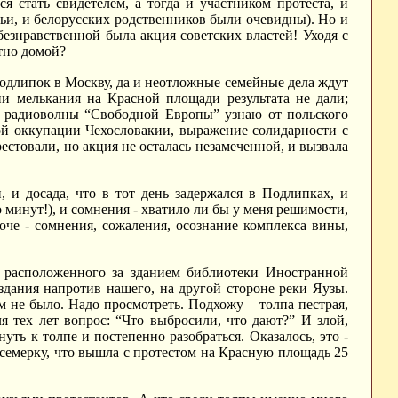
я стать свидетелем, а тогда и участником протеста, и
мьи, и белорусских родственников были очевидны). Но и
безнравственной была акция советских властей! Уходя с
атно домой?
 Подлипок в Москву, да и неотложные семейные дела ждут
и мелькания на Красной площади результата не дали;
ск радиоволны “Свободной Европы” узнаю от польского
кой оккупации Чехословакии, выражение солидарности с
стовали, но акция не осталась незамеченной, и вызвала
, и досада, что в тот день задержался в Подлипках, и
о минут!), и сомнения - хватило ли бы у меня решимости,
роче - сомнения, сожаления, осознание комплекса вины,
 расположенного за зданием библиотеки Иностранной
здания напротив нашего, на другой стороне реки Яузы.
ам не было. Надо просмотреть. Подхожу – толпа пестрая,
я тех лет вопрос: “Что выбросили, что дают?” И злой,
уть к толпе и постепенно разобраться. Оказалось, это -
у семерку, что вышла с протестом на Красную площадь 25