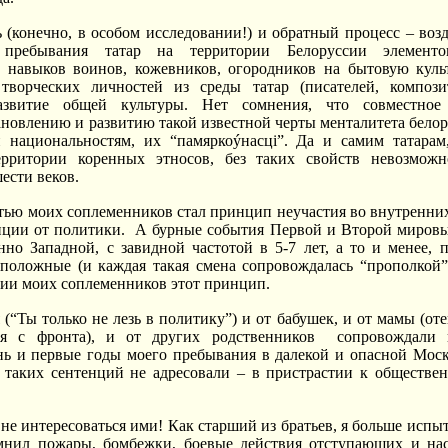
(конечно, в особом исследовании!) и обратный процесс – воз
 пребывания татар на территории Белоруссии элементо
 навыков воинов, кожевников, огородников на бытовую куль
творческих личностей из среды татар (писателей, композ
азвитие общей культуры. Нет сомнения, что совместное
ановлению и развитию такой известной черты менталитета белор
 национальностям, их “памяркоýнасц
i
”. Да и самим татарам
ерритории коренных этносов, без таких свойств невозмож
ести веков.
ью моих соплеменников стал принцип неучастия во внутренних
нции от политики. А бурные события Первой и Второй мировых
нно Западной, с завидной частотой в 5-7 лет, а то и менее,
оположные (и каждая такая смена сопровождалась “прополкой”
нии моих соплеменников этот принцип.
 (“Ты только не лезь в политику”) и от бабушек, и от мамы (о
ия с фронта), и от других родственников сопровождал
нь и первые годы моего пребывания в далекой и опасной Мос
 таких сентенций не адресовали – в пристрастии к обществе
 не интересоваться ими! Как старший из братьев, я больше исп
мнил пожары, бомбежки, боевые действия отступающих и на