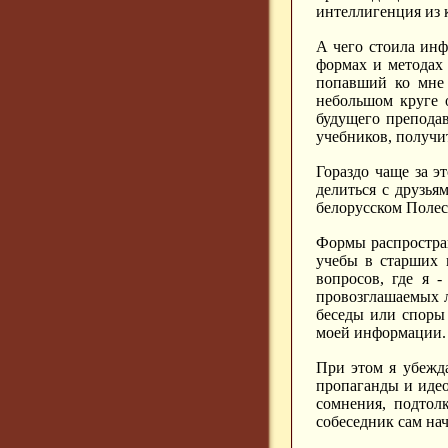
интеллигенция из 
А чего стоила ин
формах и методах
попавший ко мне 
небольшом круге о
будущего препода
учебников, получи
Гораздо чаще за э
делиться с друзья
белорусском Полесь
Формы распростран
учебы в старших 
вопросов, где я 
провозглашаемых л
беседы или споры
моей информации.
При этом я убежд
пропаганды и идео
сомнения, подтол
собеседник сам на