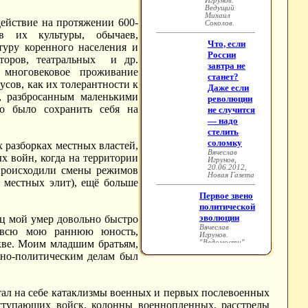
действие на протяжении 600-
в их культуры, обычаев,
туру коренного населения и
иторов, театральных и др.
 многовековое проживание
усов, как их толерантности к
, разбросанным маленькими
но было сохранить себя на
 разборках местных властей,
 войн, когда на территории
 происходили смены режимов
 местных элит), ещё больше
тец мой умер довольно быстро
и всю мою раннюю юность,
кве. Моим младшим братьям,
нно-политическим делам был
ытал на себе катаклизмы военных и первых послевоенных
ступающих войск, колонны военнопленных, расстрелы