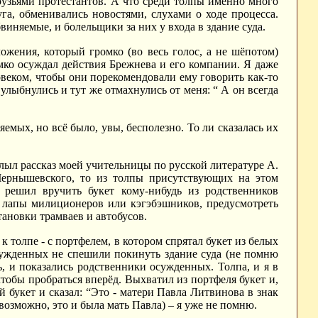
друзьями протестантов. А что среди толпы именно много
га, обменивались новостями, слухами о ходе процесса.
иняемые, и болельщики за них у входа в здание суда.
жения, который громко (во весь голос, а не шёпотом)
омко осуждал действия Брежнева и его компании. Я даже
веком, чтобы они порекомендовали ему говорить как-то
улыбнулись и тут же отмахнулись от меня: “ А он всегда
емых, но всё было, увы, бесполезно. То ли сказалась их
плыл рассказ моей учительницы по русской литературе А.
Чернышевского, то из толпы присутствующих на этом
решил вручить букет кому-нибудь из родственников
в лапы милиционеров или кэгэбэшников, предусмотреть
ановки трамваев и автобусов.
к толпе - с портфелем, в котором спрятал букет из белых
сужденных не спешили покинуть здание суда (не помню
ь, и показались родственники осужденных. Толпа, и я в
тобы пробраться вперёд. Выхватил из портфеля букет и,
 букет и сказал: “Это - матери Павла Литвинова в знак
возможно, это и была мать Павла) – я уже не помню.