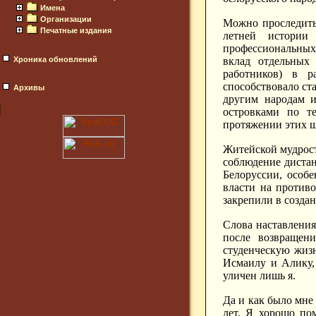
Имена
Организации
Можно проследить 
Печатные издания
летней истории
профессиональных
Хроника обновлений
вклад отдельных 
работников) в р
способствовало ст
Архивы
другим народам и
островками по т
протяжении этих ш
Житейской мудрост
соблюдение диста
Белоруссии, особе
власти на против
закрепили в созда
Слова наставления
после возвращен
студенческую жиз
Исмаилу и Алику,
уличен лишь я.
Да и как было мне
лет. Я хорошо по