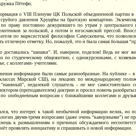
кружка Пётефи.
формация о
VIII
Пленуме ЦК Польской объединенной партии в окт
 грубого давления Хрущёва на братскую компартию. Экземпля
по праву постоянно дежурившего по утрам у центрального 
хотников за польской, а потом и югославской прессой. Впосл
вателя по марксистской философии Самускевича, что позволил
ть отличную отметку. Но, пожалуй, это и была самая большая “
то доставались “шишки”. И, наверное, поделом! Ведь не мог 
ми по студенческому общежитию, с однокурсниками, с хозяевам
е, с коллегами- учителями.
ения информации были самые разнообразные. На публике – в с
классах Мирской СШ), на лекциях по международному полож
- “наивный”, недалекий слушатель - не мог самостоятельно 
ектором (преподавателем) доктрин и просил помочь разобратьс
 по злободневным вопросам с ближайшими коллегами и друзьям
ался, что интерес к такой необычной информации велик, но п
логии двумя-тремя вопросами (даже очень “каверзными”) не пр
кнешь к размышлениям о причинах обсуждаемого несоответств
чнёт проявлять инициативу и спрашивать о новой информации.