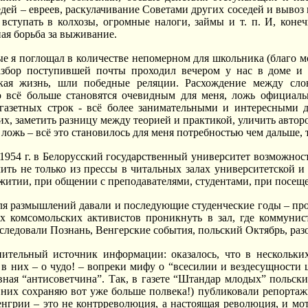
дей – евреев, раскулачивание Советами других соседей и вывоз 
ступать в колхозы, огромные налоги, займы и т. п. И, конечн
ная борьба за выживание.
рые я поглощал в количестве непомерном для школьника (благо м
азбор поступившей почты проходил вечером у нас в доме и 
ская жизнь, шли победные реляции. Расхождение между сл
ю всё больше становятся очевидным для меня, ложь официаль
газетных строк - всё более занимательными и интересными 
их, заметить разницу между теорией и практикой, уличить автор
ложь – всё это становилось для меня потребностью чем дальше, 
1954 г. в Белорусский государственный университет возможно
ть не только из прессы в читальных залах университетской и
итии, при общении с преподавателями, студентами, при посещени
 размышлений давали и последующие студенческие годы – прод
их комсомольских активистов проникнуть в зал, где коммунис
оследовали Познань, Венгерские события, польский Октябрь, раз
ительный источник информации: оказалось, что в нескольк
а в них – о чудо! – вопреки мифу о “всесилии и вездесущности 
явная “антисоветчина”. Так, в газете “Штандар млодых” поль
 них сохраняю вот уже больше полвека!) публиковали репортаж
нгрии – это не контрреволюция, а настоящая революция, и мот