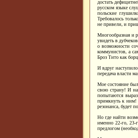
достать дефицитне
русском языке слу
польские глушилк
Требовалось тольк
не привели, и приш
Многообразная и р
увидеть в дубчеко
о возможности соч
коммунистов, а с
Броз Тито как бор
И вдруг наступило 
передача власти м
Мое состояние был
свою страну! И на
попытаются выраз
примкнуть к ним! 
резонанса, будет п
Но где найти возм
именно 22-го, 23-
предлогом (необхо