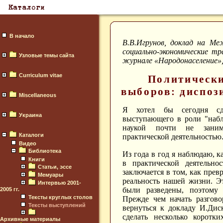
В начало
В.В.Игрунов, доклад на Ме
социально-экономические тр
Узловые темы сайта
журнале «Народонаселение»,
Curriculum vitae
Политически
выборов: диспоз
Miscellaneous
Я хотел бы сегодня сд
Украина
выступающего в роли "набл
наукой почти не заним
Каталоги
практической деятельностью
Видео
Библиотека
Из года в год я наблюдаю, 
Книги
в практической деятельно
Статьи, эссе
заключается в том, как пре
Мемуары
реальность нашей жизни. Э
Интервью 2001-
были разведены, поэтому 
2005 гг.
Тексты круглых столов
Прежде чем начать разгово
Тексты выступлений
вернуться к докладу И.Дис
сделать несколько коротк
Архивные материалы