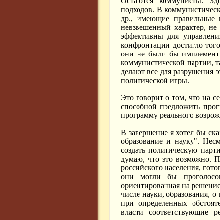
Остаются коммунисты. Зд
подходов. В коммунистическ
др., имеющие правильные в
невзвешенный характер, не 
эффективны для управления
конфронтации достигло того
они не были бы имплементи
коммунистической партии, т
делают все для разрушения э
политической игры.
Это говорит о том, что на 
способной предложить прогр
программу реального возрож
В завершение я хотел бы ск
образование и науку". Нес
создать политическую парт
думаю, что это возможно. 
российского населения, гото
они могли бы проголосо
ориентированная на решение
числе науки, образования, о
при определенных обстоят
власти соответствующие р