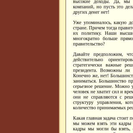
высокие доходы. Да, мы 
компаний, но пусть это дел
других денег нет!
Уже упоминалось, какую д
стране. Причем тогда правит
их политику. Наши высши
многократно больше прям
правительство?
Давайте предположим, ч
действительно ориентир
стратегически важные ре
президента. Возможны ли 
Конечно же, нет! Большинс
заниматься. Большинство п
серьезное решение. Можно у
человек не хватит сил и вре
они не справляются с реш
структуру управления, ко
количество принимаемых реше
Какая главная задача стоит 
мы можем взять эти кадры 
кадры мы могли бы взять, 