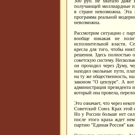
300 руб. не хватало даже 
получающей миллиардные при
в стране невозможна. Эта 
программа реальной модерни
невозможна.
Рассмотрим ситуацию с парт
вообще никакая не поли
исполнительной власти. С
кресла для того, чтобы ник
решения. Здесь полностью о
советскую систему. Несколько
он проходил через Думу, ч
находил окольные пути, пла
на ту же общественность, на
законом "О цензуре". А вот
администрация президента и
который она провела, перел
Это означает, что через неко
Советский Союз. Крах этой 
Но у России больше нет сил
после этого краха ждет не
партию "Единая Россия" как