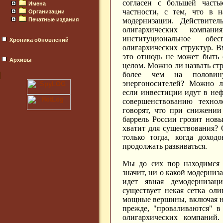
согласен с большей часть
Имена
частности, с тем, что в 
Организации
Печатные издания
модернизации. Действите
олигархических компа
институциональное обе
Хроника обновлений
олигархических структур. В
это отнюдь не может быть 
Архивы
целом. Можно ли назвать ст
более чем на половин
энергоносителей? Можно л
если инвестиции идут в неф
совершенствованию техно
говорят, что при снижении
баррель России грозит новы
хватит для существования?
только тогда, когда доход
продолжать развиваться.
Мы до сих пор находимся 
значит, ни о какой модерниза
идет явная демодернизац
существует некая сетка ол
мощные вершины, включая на
прежде, "проваливаются" в
олигархических компаний.