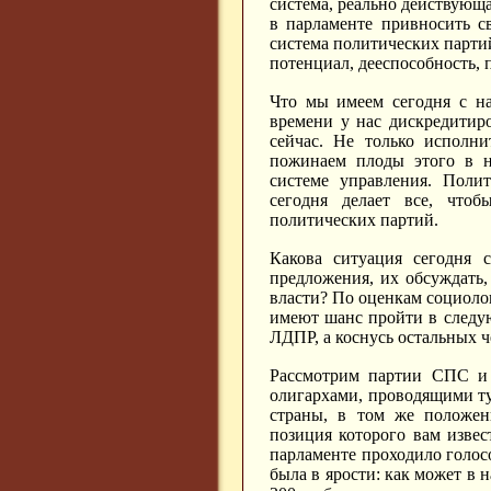
система, реально действующ
в парламенте привносить с
система политических партий
потенциал, дееспособность, п
Что мы имеем сегодня с на
времени у нас дискредитиро
сейчас. Не только исполни
пожинаем плоды этого в н
системе управления. Полит
сегодня делает все, что
политических партий.
Какова ситуация сегодня 
предложения, их обсуждать,
власти? По оценкам социоло
имеют шанс пройти в следую
ЛДПР, а коснусь остальных ч
Рассмотрим партии СПС и 
олигархами, проводящими т
страны, в том же положен
позиция которого вам извес
парламенте проходило голос
была в ярости: как может в 