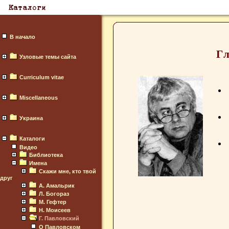
В начало
Г
Узловые темы сайта
Curriculum vitae
Miscellaneous
Украина
Каталоги
Видео
Библиотека
Имена
Скажи мне, кто твой
друг
А. Амальрик
Л. Богораз
М. Гефтер
Н. Моисеев
Г. Павловский
О Павловском