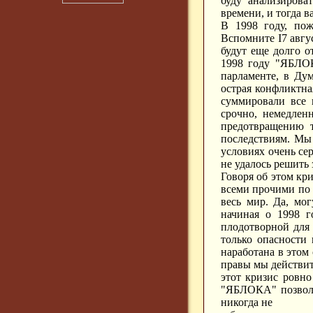
буду анализирова
времени, и тогда 
В 1998 году, по
Вспомните I7 авгу
будут еще долго о
1998 году "ЯБЛОК
парламенте, в Ду
острая конфликтна
суммировали все 
срочно, немедлен
предотвращению т
последствиям. Мы 
условиях очень се
не удалось решить 
Говоря об этом кр
всеми прочими по 
весь мир. Да, мо
начиная о 1998 г
плодотворной для 
только опасности 
наработана в этом
правы мы действит
этот кризис ровно
"ЯБЛОКА" позволил
никогда не