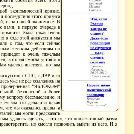
новить события всего этого
период.
шой экономический кризис.
 и последствия этого кризиса
ей, и на нашей экономике. В
с вами, в первую очередь в
 помните. Была такая очень
о в ходе этой дискуссии мы
ли о том, что если сейчас
енным жестким действиям по
о приведет к очень тяжелым
, которая смогла устоять в
Нам удалось выстоять, но нам
 дискуссию с СПС, с ДВР и со
десь уже не раз ссылались на
ия, прочерченная "ЯБЛОКОМ"
ильной, безопасной и более
ому вопросу бессмысленно, и
ачем мы это делали и какая
м, что мы оказались правы, а
еталей: мы могли предсказать
нам удалось сделать, - это то, что коллективный разум
редотвратить, но смогли позволить выйти из него. И я