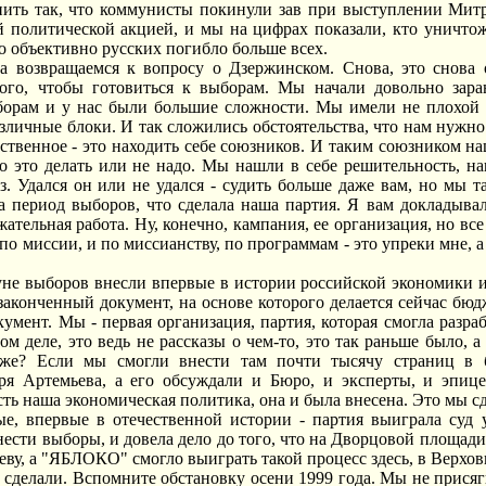
пить так, что коммунисты покинули зав при выступлении Митр
й политической акцией, и мы на цифрах показали, кто уничто
то объективно русских погибло больше всех.
а возвращаемся к вопросу о Дзержинском. Снова, это снова
того, чтобы готовиться к выборам. Мы начали довольно зара
орам и у нас были большие сложности. Мы имели не плохой п
азличные блоки. И так сложились обстоятельства, что нам нуж
ственное - это находить себе союзников. И таким союзником 
о это делать или не надо. Мы нашли в себе решительность, на
з. Удался он или не удался - судить больше даже вам, но мы 
а период выборов, что сделала наша партия. Я вам докладывал
ательная работа. Ну, конечно, кампания, ее организация, но все 
по миссии, и по миссианству, по программам - это упреки мне, а
уне выборов внесли впервые в истории российской экономики 
законченный документ, на основе которого делается сейчас бюд
умент. Мы - первая организация, партия, которая смогла разраб
ом деле, это ведь не рассказы о чем-то, это так раньше было, 
же? Если мы смогли внести там почти тысячу страниц в бю
ря Артемьева, а его обсуждали и Бюро, и эксперты, и эпице
сть наша экономическая политика, она и была внесена. Это мы с
, впервые в отечественной истории - партия выиграла суд у 
енести выборы, и довела дело до того, что на Дворцовой площа
еву, а "ЯБЛОКО" смогло выиграть такой процесс здесь, в Верхов
сделали. Вспомните обстановку осени 1999 года. Мы не прися