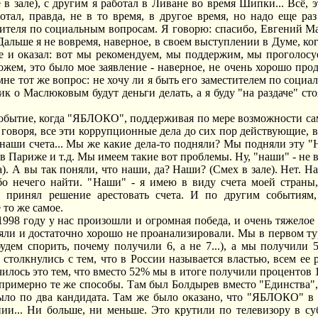
 в зале), с другим я работал в Ливане во время Шипки... Всё, 
тал, правда, не в то время, в другое время, но надо еще раз
ителя по социальным вопросам. Я говорю: спасибо, Евгений Ма
 Дальше я не вовремя, наверное, в своем выступлении в Думе, к
же и оказал: вот мы рекомендуем, мы поддержим, мы проголосу
можем, это было мое заявление - наверное, не очень хорошо пр
мне тот же вопрос: не хочу ли я быть его заместителем по социа
ик о Маслюковым будут деньги делать, а я буду "на раздаче" сто
событие, когда "ЯБЛОКО", поддерживая по мере возможности само
говоря, все эти коррупционные дела до сих пор действующие, в 
 наши счета... Мы же какие дела-то подняли? Мы подняли эту "Н
 в Париже и т.д. Мы имеем такие вот проблемы. Ну, "наши" - не
). А вы так поняли, что наши, да? Наши? (Смех в зале). Нет. Н
обо нечего найти. "Наши" - я имею в виду счета моей стран
д принял решение арестовать счета. И по другим событиям
 то же самое.
1998 году у нас произошли и огромная победа, и очень тяжелое
яли и достаточно хорошо не проанализировали. Мы в первом ту
удем спорить, почему получили 6, а не 7...), а мы получили 
столкнулись с тем, что в России называется властью, всем ее 
нчилось это тем, что вместо 52% мы в итоге получили процентов
 примерно те же способы. Там был Болдырев вместо "Единства", 
ыло по два кандидата. Там же было оказано, что "ЯБЛОКО" в 
ии... Ни больше, ни меньше. Это крутили по телевизору в суб