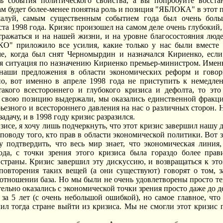
ть события политического свойства, а вы попробуйте восста
вам будет более-менее понятна роль и позиция "ЯБЛОКА" в этот 
жалуй, самым существенным событием года был очень боль
ста 1998 года. Кризис произошел на самом деле очень глубокий,
тражаться и на нашей жизни, и на уровне благосостояния люд
О" приложило все усилия, какие только у нас были вместе 
ме, когда был снят Черномырдин и назначался Кириенко, если
я ситуация по назначению Кириенко премьер-министром. Именн
наши предложения в области экономических реформ и говори
но, вот именно в апреле 1998 года не приступить к немедл
акого всестороннего и глубокого кризиса и дефолта, то эт
свою позицию выдержали, мы оказались единственной фракцией
рьезного и всестороннего давления на нас о различных сторон. 
задачу, и в 1998 году кризис разразился.
изисе, я хочу лишь подчеркнуть, что этот кризис завершил нашу
поводу того, кто прав в области экономической политики. Вот з
гу подтвердить, что весь мир знает, что экономическая лин
ода, с точки зрения этого кризиса была гораздо более прав
страны. Кризис завершил эту дискуссию, и возвращаться к эт
повторения таких вещей (а они существуют) говорят о том, з
 отношении база. Но мы были не очень удовлетворены просто те
ельно оказались с экономической точки зрения просто даже до д
 за 5 лет (с очень небольшой ошибкой), но самое главное, что 
 тогда стране выйти из кризиса. Мы не смогли этот кризис п