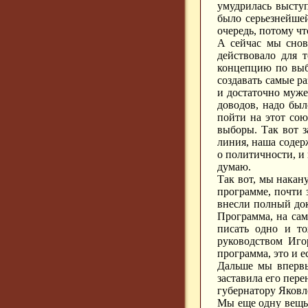
умудрилась высту
было серьезнейше
очередь, потому ч
А сейчас мы снов
действовало для 
концепцию по выб
создавать самые р
и достаточно муже
доводов, надо был
пойти на этот сою
выборы. Так вот з
линия, наша содерж
о политичности, и 
думаю.
Так вот, мы накан
программе, почти 
внесли полный док
Программа, на сам
писать одно и то
руководством Иго
программа, это и е
Дальше мы впервые
заставила его пер
губернатору Яковл
Мы еще одну вещь 