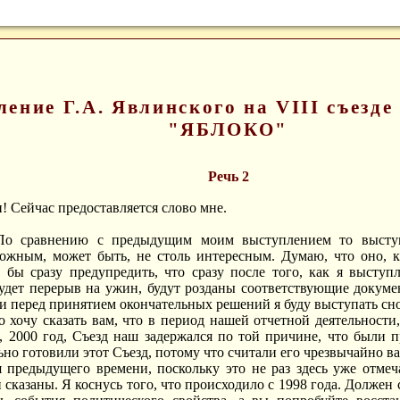
ение Г.А. Явлинского на VIII съезд
"ЯБЛОКО"
Речь 2
! Сейчас предоставляется слово мне.
 По сравнению с предыдущим моим выступлением то выступ
ложным, может быть, не столь интересным. Думаю, что оно, к
 бы сразу предупредить, что сразу после того, как я выступ
удет перерыв на ужин, будут розданы соответствующие докуме
и перед принятием окончательных решений я буду выступать сно
о хочу сказать вам, что в период нашей отчетной деятельности,
 2000 год, Съезд наш задержался по той причине, что были 
ьно готовили этот Съезд, потому что считали его чрезвычайно 
я предыдущего времени, поскольку это не раз здесь уже отме
сказаны. Я коснусь того, что происходило с 1998 года. Должен с