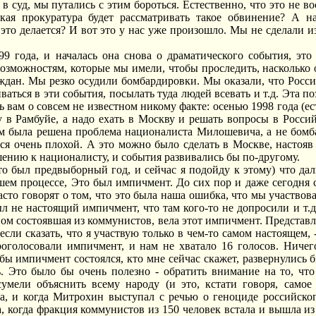
 в суд, мы путались с этим бороться. Естественно, что это не 
акая прокуратура будет рассматривать такое обвинение? А н
это делается? И вот это у нас уже произошло. Мы не сделали из
99 года, и началась она снова о драматического события, эт
возможностям, которые мы имели, чтобы проследить, насколько 
дан. Мы резко осудили бомбардировки. Мы оказали, что Росси
аться в эти события, посылать туда людей всевать и т.д. Эта п
ь вам о совсем не известном никому факте: осенью 1998 года (ес
 в Рамбуйе, а надо ехать в Москву и решать вопросы в Росси
ам была решена проблема националиста Милошевича, а не бомб
тся очень плохой. А это можно было сделать в Москве, насто
ению к националисту, и события развивались бы по-другому.
 это был предвыборный год, и сейчас я подойду к этому) чт
шем процессе, Это был импичмент. До сих пор и даже сегодня 
часто говорят о том, что это была наша ошибка, что мы участво
ыл не настоящий импичмент, что там кого-то не допросили и т.д
ом состоявшая из коммунистов, вела этот импичмент. Представляю
если сказать, что я участвую только в чем-то самом настоящем, 
роголосовали импичмент, и нам не хватало 16 голосов. Ниче
 бы импичмент состоялся, кто мне сейчас скажет, развернулись 
ь. Это было бы очень полезно - обратить внимание на то, чт
умели объяснить всему народу (и это, кстати говоря, самое
да, и когда Митрохин выступал с речью о геноциде российско
, когда фракция коммунистов из 150 человек встала и вышла из 