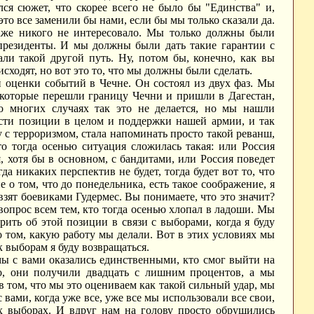
лся сюжет, что скорее всего не было бы "Единства" и,
о все заменили бы нами, если бы мы только сказали да.
даже никого не интересовало. Мы только должны были
резиденты. И мы должны были дать такие гарантии с
али такой другой путь. Ну, потом бы, конечно, как вы
сходят, но вот это то, что мы должны были сделать.
й оценки событий в Чечне. Он состоял из двух фаз. Мы
 которые перешли границу Чечни и пришли в Дагестан,
о многих случаях так это не делается, но мы нашли
ости позиции в целом и поддержки нашей армии, и так
 с терроризмом, стала напоминать просто такой реванш,
о тогда осенью ситуация сложилась такая: или Россия
, хотя бы в основном, с бандитами, или Россия поведет
гда никаких перспектив не будет, тогда будет вот то, что
е о том, что до понедельника, есть такое соображение, я
 взят боевиками Гудермес. Вы понимаете, что это значит?
 вопрос всем тем, кто тогда осенью хлопал в ладоши. Мы
рить об этой позиции в связи с выборами, когда я буду
о том, какую работу мы делали. Вот в этих условиях мы
 выборам я буду возвращаться.
мы с вами оказались единственными, кто смог выйти на
го, они получили двадцать с лишним процентов, а мы
 том, что мы это оцениваем как такой сильный удар, мы
ами, когда уже все, уже все мы использовали все свои,
х выборах. И вдруг нам на голову просто обрушились