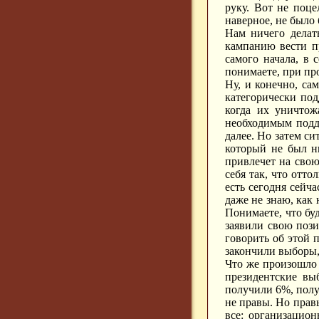
руку. Вот не поце
наверное, не было
Нам ничего делат
кампанию вести п
самого начала, в 
понимаете, при про
Ну, и конечно, са
категорически по
когда их уничтож
необходимым подд
далее. Но затем с
который не был ни
привлечет на свою
себя так, что отто
есть сегодня сейча
даже не знаю, как 
Понимаете, что бу
заявили свою пози
говорить об этой 
закончили выборы,
Что же произошло 
президентские вы
получили 6%, полу
не правы. Но прав
все: организацио