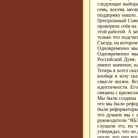
следующие выборы.
семь, восемь мес
поддержку нашло,
Центральный Совет
проверяли себя на
этой работой. А з
только что подсчит
Съезду, на котором
Одновременно мы 
Одновременно мы 
Российской Думе,
имеют значение, на
Теперь я хотел ск
вообще я хочу ска
смысле жизни. Вс
идентичности. Его
связаны с кризисом
Мы были созданы к
что мы были рефор
были реформаторы 
что думаем мы с в
руководители "ЯБЛ
слушали это, но ч
утверждал, что он
орали, что они все