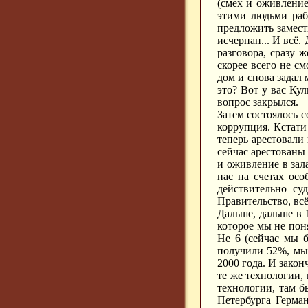
(смех и оживление
этими людьми рабо
предложить замест
исчерпан... И всё.
разговора, сразу 
скорее всего не с
дом и снова задал 
это? Вот у вас Кул
вопрос закрылся.
Затем состоялось 
коррупция. Кстати 
теперь арестовали
сейчас арестованы
и оживление в зала
нас на счетах ос
действительно су
Правительство, всё
Дальше, дальше в 
которое мы не пон
Не 6 (сейчас мы б
получили 52%, мы 
2000 года. И зако
те же технологии,
технологии, там б
Петербурга Герман