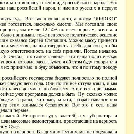
охина по вопросу о геноциде российского народа. Это
жал наш российский народ, и именно русских в первую
 опять туда. Вот так прошло лето, а потом "ЯБЛОКО"
нее готовиться, насколько смогли. Мы готовили свою
роцент, мы имели 12-14% по всем опросам, все стали
но было принимать тоже непростое политическое решение
нашим оказался Сергей Степашин. Можно массу привести
шли мужество, нашли твердость в себе для того, чтобы
такую ответственность на себя приняли. Потом начались
. Я считал, что самое главное - это наша политическая
упреки, которые здесь звучат, я об этом буду говорить: и
 я их принимаю, и буду объяснять, что я по этому поводу
и российского государства бюджет полностью по полной
жет следующего года. Они почти все оттуда взяли, и мы
отать весь документ по бюджету. Это и есть программа.
а сейчас уже программа должна быть. Ну, сколько можно
джет страны, который, кстати, разрабатывался под
нтр этим занимался бесконечно. Вот это и есть наша
делали первые.
властей. Не просто суд у властей, а у губернатора и
ди шли массовые демонстрации, присягающие на верность
ном Суде.
гнули на верность Владимиру Путину, мы не поцеловали