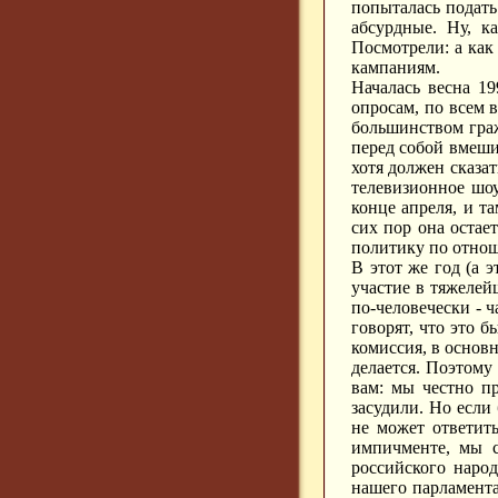
попыталась подать
абсурдные. Ну, к
Посмотрели: а как 
кампаниям.
Началась весна 19
опросам, по всем 
большинством граж
перед собой вмешив
хотя должен сказат
телевизионное шоу
конце апреля, и т
сих пор она остае
политику по отнош
В этот же год (а
участие в тяжелей
по-человечески - 
говорят, что это б
комиссия, в основн
делается. Поэтому 
вам: мы честно п
засудили. Но если
не может ответит
импичменте, мы с
российского наро
нашего парламента