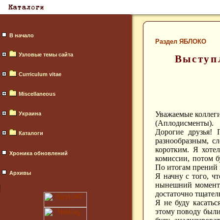
В начало
Раздел ЯБЛОКО
Узловые темы сайта
Выступл
Curriculum vitae
Miscellaneous
Уважаемые коллеги
Украина
(Аплодисменты).
Дорогие друзья!
Каталоги
разнообразным, с
коротким. Я хотел
Хроника обновлений
комиссии, потом б
По итогам прений 
Архивы
Я начну с того, чт
нынешний момент,
достаточно тщател
Я не буду касатьс
этому поводу были 