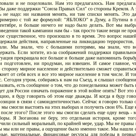
ловали и не поцеловали. Нам это предлагалось. Нам предлага
 бы даже поддержки "Союза Правых Сил" со стороны Кремля. А эт
ь не надо: ни названия менять, ни там списки менять. Это 
римерно с той же формулой: "ЯБЛОКО" в Думу, а Путина в п
сентябре, и больше ничего не надо было делать. Вот мы выбр
ведении такой кампании нам бы - так просто такие вещи не прои
мое существенное, что произошло в то время. Это вопрос наше
ддержали действия, направленные на ликвидацию террористов,
али. Мы знали, что с большими потерями, мы знали, что в
ержать. Если хотите, из-за соображений поддержки правильн
итуация прекращала все больше и больше даже напоминать борьбу
 подготовлен, ни продуман, ни взвешен. И самое главное, чт
 сторону мирное население и действительно сможет справиться
лкнет от себя всех и все это мирное население в том числе. И то
с. Сегодня утром, собираясь к нам на Съезд, я слышал сообщени
назвать, есть сообщение о том, что до понедельника может быть
дет для России означать поражение в этой войне опять? Вот это
цию, я буду говорить об этом еще дважды. И когда я буду гово
позиции в связи с самоидентичностью. Сейчас я говорю только 
 мы смогли выстоять на этих выборах и получить свои 6%. Еще к
после этого? После этого мы смогли сделать еще одну вещь - 
боры. Я Зюганова не беру, это отдельная история, кроме то
чили сильный моральный, по крайней мере, удар. Мы не правы в
ы мы или не правы, а ощущение было именно такое. Мы нашли с в
нные, материальные, финансовые ресурсы для победы в первы