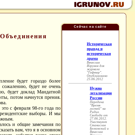
Сейчас на сайте
е Объединения
ление будет гораздо более
 сожалению, будет не очень
лю, будет доклад Мандатной
нты, потом начнутся прения.
ва.
 это с февраля 98-го года по
президентские выборы. И мы
важным.
чалось и общие замечания по
казать вам, что я в основном