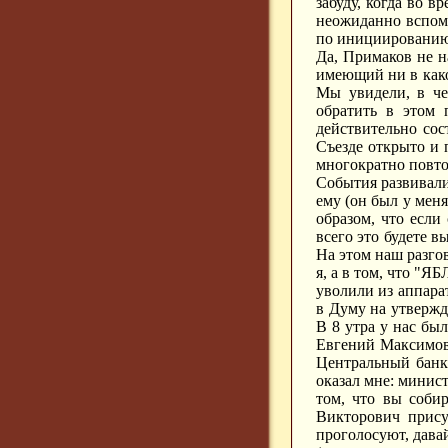
забуду, когда во 
неожиданно вспомн
по инициированию
Да, Примаков не н
имеющий ни в како
Мы увидели, в че
обратить в этом 
действительно сос
Съезде открыто и 
многократно повтор
События развивали
ему (он был у меня
образом, что если
всего это будете в
На этом наш разгов
я, а в том, что "Я
уволили из аппара
в Думу на утвержд
В 8 утра у нас был
Евгений Максимови
Центральный банк,
оказал мне: минист
том, что вы соби
Викторович прису
проголосуют, давай