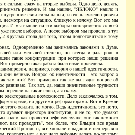
 с силами сразу на вторые выборы. Одно дело, девять,
ло принимать решение. И мы нашли, "ЯБЛОКО" нашло и
 внутренние свои силы нашли, и очень тяжело провели
, несмотря на ситуацию, близкую к излому. Вот это мы
изация. И мы вышли на эти выборы одновременно со всей
и уже после выборов. А после выборов мы провели, я тут
а, 2 Круглых стола для того, чтобы подготовиться к тому
онах. Одновременно мы занимались законами в Думе.
ьшей или меньшей степени, но всегда играла роль в
 нашли такие конфигурации, при которых наши решения
. Вот примерно такая работа была нами проведена.
Владимирович, например, говорил о нашей идентичности,
но они вечные. Вопрос об идентичности - это вопрос о
Как там что? Вот примерно так же выглядит вопрос об
ос развиваю. Так вот, да, наши значительные трудности
ы перешли на такие слова, а я скажу.
ие электоральные возможности. Дело заключалось в том,
еформаторами, но другими реформаторами. Вот в Кремле
этого осилить не могло. Ведь идентичность, это не то,
что думают директора институтов, и не то, что думают
мы знаем, как провести реформу лучше, они так немного
нают, как проводить", тем более, что Ельцин все время
тический Президент, все хлопали в ладоши и непрерывно
м, говорить нет, а вот надо реформу делать по-другому,