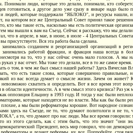
 Понимали люди, которые это делали, понимали, кто соберется
яцев готовиться, а другое дело уже сразу в январе надо бы
 и людей, которые поддержали "ЯБЛОКО", и ресурсы нашли, и
, на котором все же Центральный Совет принял такое решение
 то, кто мы такие есть, насколько мы есть политическая орган
атем мы вышли к вам на Съезд. Сейчас я расскажу, что мы делал
ал, что в апреле, в мае, в июне, в июле - 4 Центральных Совет
 вы присутствуете. Вся эта работа была сделана.
занимались созданием и реорганизацией организаций в реги
занимались работой фракции, и фракция наша всегда в бол
 несмотря на то, что у нас сейчас очень мало голосов. А мы
 руках у вас отчет. Мы тоже это делали, все в то же самое время
азать о том, в чем же был смысл нашей работы? Здесь Вячеслав 
зать, что есть такие слова, которые совершенно правильные, 
який из вас всегда думает о смысле жизни. Зачем он живет? 
 невозможно схватить и определить. Вот я все время этот вопр
 в области идентичности. А в чем смысл этого кризиса? Раз уж м
ак оппозиция Ельцину в 1993 году. И тогда у нас были неплох
маторами, которые находятся не во власти. Мы как бы были р
плохие, а мы были реформаторы хорошие. Вот народное сознание 
ами здесь на Съезде, не то, что думают политологи и не то, 
ОКА", а то, что думают про нас люди. Мы все время говорили: 
то из этого сделать, как с этим быть, что это значит "они з
 демократический Президент, весь мир говорил, что он демокра
 реформаторы и делают реформы, ну, все. Попробуйте, стоя рядо