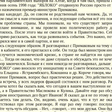
время парламентских выборов на Алтае, когда я там был, пришла
ив осень 1998 года: "ЯБЛОКО" отодвинуло Россию просто от о
 назначения премьер-министром Примакова.
аш кандидат. Да, он совсем не родственный нам человек. Да, 
м смысле к нам отношения, и последующие события всё это пок
м проблемы страны. Мы понимали, на что существует запро
плане внимание, и мы провели вою политическую работу дл
тоялось. После этого мы не смогли войти в Правительство. Се
прямо рассказать, как тогда развивались события. Это важно, п
ялся мне и в самой партии, и вне ее.
сь следующим образом. Я разговаривал с Примаковым на тему о е
 в кабинете, я его пригласил к себе. Он тогда был министром и
 случится экономический кризис, в стране не найдется ни одн
ы... Тогда он оказал, что он даже слушать и обсуждать это не хоч
ор закончился. Больше я с ним никогда не разговаривал, дальше
БЛОКО" само вносило эту инициативу и на Совете безопасности, и
та Ельцина - Ястржембского, Кокошина и др. Короче говоря, мы 
ение Примаков, вопрос был практически решен. Это действител
а встреча, у всех лидеров фракций состоялся с ним разговор. Р
ча хотел бы сказать вам, что сегодня в вашем выступлении не 
 а в Правительство Маслюкова и Кулика. Давайте еще раз обсу
ром иностранных дел будет Иванов! Я сказал: да я не по этому в
раетесь там делать. Он, видимо, очень ждал, что я тут же о
тствовал при этом разговоре, Я еще раз ему говорю: послуша
те чуть-чуть обсудим. - Нет, - говорит, - это мои друзья. Они б