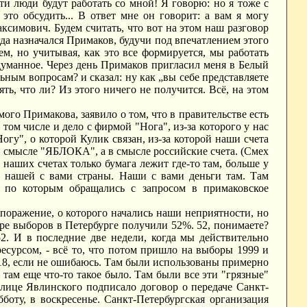
эти люди будут работать со мной! Я говорю: но я тоже с
 это обсудить... В ответ мне он говорит: а вам я могу
ксимович. Будем считать, что вот на этом наш разговор
огда назначался Примаков, будучи под впечатлением этого
ем, но учитывая, как это все формируется, мы работать
одуманное. Через день Примаков пригласил меня в Белый
льным вопросам? и сказал: ну как „вы себе представляете
ять, что ли? Из этого ничего не получится. Всё, на этом
го Примакова, заявило о том, что в правительстве есть
том числе и дело с фирмой "Нога", из-за которого у нас
огу", о которой Кулик связан, из-за которой наши счета
 в смысле "ЯБЛОКА", а в смысле российские счета. (Смех
а наших счетах только бумага лежит где-то там, больше у
ы, нашей с вами страны. Наши с вами деньги там. Там
, по которым обращались с запросом в примаковское
 поражение, о которого начались наши неприятности, но
ре выборов в Петербурге получили 52%. 52, понимаете?
52. И в последние две недели, когда мы действительно
ресурсом, - всё то, что потом пришло на выборы 1999 и
 18, если не ошибаюсь. Там были использованы примерно
там еще что-то такое было. Там были все эти "грязные"
лице Явлинского подписало договор о передаче Санкт-
боту, в воскресенье. Санкт-Петербургская организация