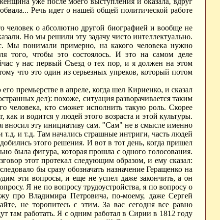
 женщина уже после моего выступления и оказала, вдруг
бвала... Речь идет о нашей общей политической работе
это человек о абсолютно другой биографией и вообще не
азали. Но мы решили эту задачу чисто интеллектуально.
с. Мы понимали примерно, на какого человека нужно
я того, чтобы это состоялось. И это на самом деле
йчас у нас первый Съезд о тех пор, и я должен на этом
отому что это один из серьезных упреков, который потом
го премьерстве в апреле, когда шел Кириенко, и сказал
ностранных дел): похоже, ситуация разворачивается таким
ого человека, кто сможет исполнить такую роль. Скорее
ет, как и водится у людей этого возраста и этой культуры.
 я вносил эту инициативу сам. "Сам" не в смысле именно
 т.д. и т.д. Там начались страшные интриги, часть людей
добились этого решения. И вот в тот день, когда пришел
ьно была фигура, которая прошла с одного голосования.
азговор этот протекал следующим образом, и ему сказал:
следовало бы сразу обозначать назначение Геращенко на
дим эти вопросы, и еще не успел даже закончить, а он
опросу. Я не по вопросу трудоустройства, я по вопросу о
кажу про Владимира Петровича, по-моему, даже Сергей
йте, не торопитесь с этим. За вас сегодня все равно
удут там работать. Я с одним работал в Сирии в 1812 году