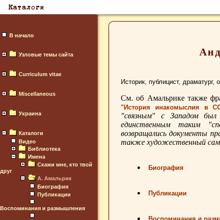
В начало
Анд
Узловые темы сайта
Curriculum vitae
Историк, публицист, драматург
Miscellaneous
См. об Амальрике также фр
"История инакомыслия в С
Украина
"связным" с Западом был 
единственным таким "сп
возвращались документы пра
Каталоги
также художественный сами
Видео
Библиотека
Имена
Скажи мне, кто твой
Биография
друг
А. Амальрик
Биография
Публикации
Публикации
Воспоминания и размышления
Воспоминания и раз