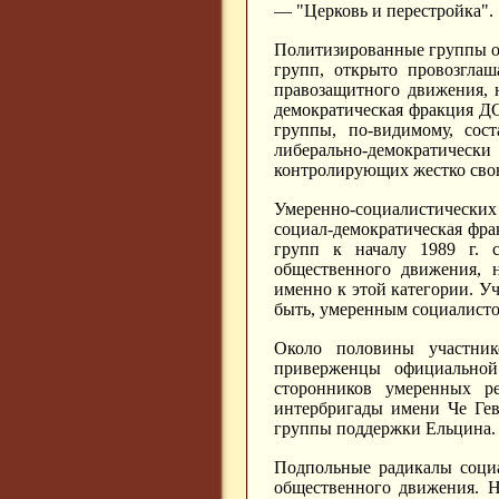
— "Церковь и перестройка".
Политизированные группы о
групп, открыто провозгла
правозащитного движения, н
демократическая фракция ДС
группы, по-видимому, сос
либерально-демократически
контролирующих жестко сво
Умеренно-социалистически
социал-демократическая фр
групп к началу 1989 г. с
общественного движения, 
именно к этой категории. У
быть, умеренным социалисто
Около половины участник
приверженцы официальной
сторонников умеренных ре
интербригады имени Че Гев
группы поддержки Ельцина.
Подпольные радикалы социа
общественного движения. Н