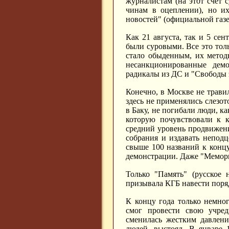
журналистам (на этот счет 
чинам в оцеплении), но и
новостей" (официальной газе
Как 21 августа, так и 5 се
были суровыми. Все это тол
стало обыденным, их метод
несанкционированные демо
радикалы из ДС и "Свободы 
Конечно, в Москве не трави
здесь не применялись слезот
в Баку, не погибали люди, к
которую почувствовали к 
средний уровень продвижен
собрания и издавать неподц
свыше 100 названий к концу
демонстрации. Даже "Мемори
Только "Память" (русское 
призывала КГБ навести поря
К концу года только немно
смог провести свою учред
сменилась жестким давлени
людей, выстоял, В январе 