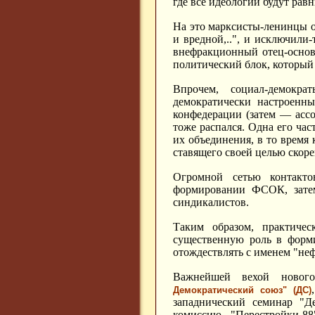
где все идеологии будут равны
На это марксисты-ленинцы о
и вредной,..", и исключили-
внефракционный отец-основ
политический блок, который
Впрочем, социал-демокр
демократически настроенны
конфедерации (затем — асс
тоже распался. Одна его ча
их объединения, в то время
ставящего своей целью скор
Огромной сетью контакт
формировании ФСОК, затем
синдикалистов.
Таким образом, практичес
существенную роль в форми
отождествлять с именем "не
Важнейшей вехой нового
Демократический союз" (ДС)
западнический семинар "
комиссию "Перестройки-8