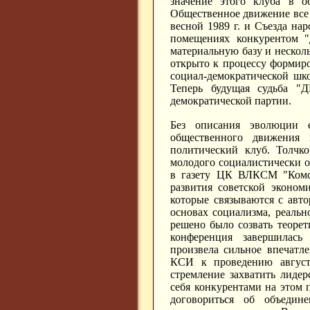
значение этого клуба в о
Общественное движение все 
весной 1989 г. и Съезда н
помещениях конкурентом "
материальную базу и несколь
открыто к процессу формиро
социал-демократической шко
Теперь будущая судьба "Д
демократической партии.
Без описания эволюции 
общественного движения
политический клуб. Толчк
молодого социалистически о
в газету ЦК ВЛКСМ "Комсо
развития советской эконом
которые связываются с авто
основах социализма, реальн
решено было созвать теоре
конференция завершилась
произвела сильное впечатл
КСИ к проведению август
стремление захватить лид
себя конкурентами на этом 
договориться об объеди