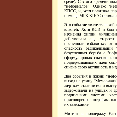
среде). С этого времени к
"неформалов". Однако "неф
КПСС, и, хотя политика пар
помощь МГК КПСС позволила 
Это событие является вехой 
властей. Хотя КСИ и был п
избиения хиппи милицией
действовала еще стереоти
поспешили избавиться от л
опасность радикализации
безуспешная борьба с "не
сформулировав сначала кон
поддерживающих идеи социа
снизив свою активность в ид
Два события в жизни "нефо
выход на улицу "Мемориала"
жертвам сталинизма и выст
задерживали на улицах и д
подписными листами, час
приговорены к штрафам, одн
их взыскание.
Митинг в поддержку Ельц