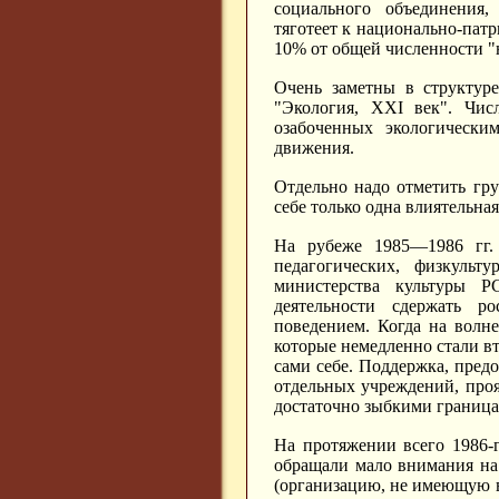
социального объединения,
тяготеет к национально-патр
10% от общей численности "
Очень заметны в структур
"Экология, XXI век". Чис
озабоченных экологически
движения.
Отдельно надо отметить гру
себе только одна влиятельна
На рубеже 1985—1986 гг. 
педагогических, физкульт
министерства культуры Р
деятельности сдержать р
поведением. Когда на волн
которые немедленно стали в
сами себе. Поддержка, пред
отдельных учреждений, проя
достаточно зыбкими граница
На протяжении всего 1986-
обращали мало внимания на
(организацию, не имеющую 