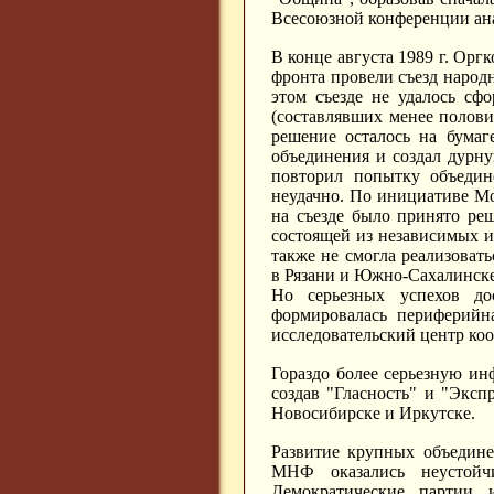
Всесоюзной конференции ан
В конце августа 1989 г. Ор
фронта провели съезд народ
этом съезде не удалось сф
(составлявших менее полови
решение осталось на бумаг
объединения и создал дурн
повторил попытку объедин
неудачно. По инициативе М
на съезде было принято ре
состоящей из независимых 
также не смогла реализова
в Рязани и Южно-Сахалинск
Но серьезных успехов до
формировалась периферийн
исследовательский центр ко
Гораздо более серьезную и
создав "Гласность" и "Экс
Новосибирске и Иркутске.
Развитие крупных объедине
МНФ оказались неустойч
Демократические партии 