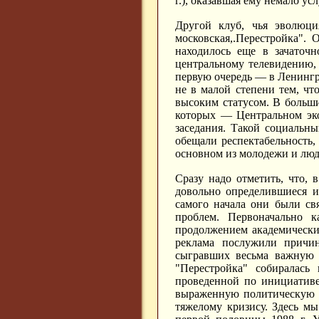
г.), оказавшая ему немало усл
Другой клуб, чья эволюци
московская,.Перестройка". 
находилось еще в зачаточ
центральному телевидению, 
первую очередь — в Ленингра
не в малой степени тем, чт
высоким статусом. В больши
которых — Центральном эк
заседания. Такой социальн
обещали респектабельность,
основном из молодежи и люд
Сразу надо отметить, что,
довольно определившиеся и
самого начала они были св
проблем. Первоначально к
продолжением академически
реклама послужили причи
сыгравших весьма важную р
"Перестройка" собиралась 
проведенной по инициативе
выраженную политическую о
тяжелому кризису. Здесь м