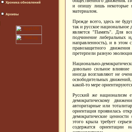
общественного движения. По
Хроника обновлений
и опишу лишь некоторые я
материалом.
Архивы
Прежде всего, здесь не буд
так и русское национальное
является "Память". Для в
подчинение либеральных ид
направленность), и в этом 
правозащитного движения
претерпели разную эволюци
Национально-демократичес
довольно сильное влияние 
иногда возглавляют не оче
освободительных движений, 
какой-то мере ориентируются
Русский же национализм е
демократическому движе
авторитарные или тоталита
ориентация проявилась отк
демократические ценности 
этого крыла требует серье
содержатся ориентации 