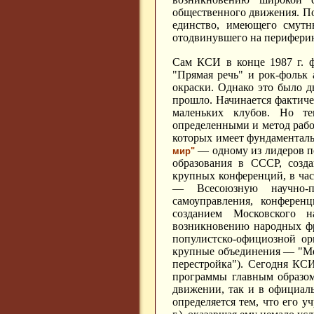
общественного движения. По 
единство, имеющего смутн
отодвинувшего на перифери
Сам КСИ в конце 1987 г. ф
"Прямая речь" и рок-фольк
окраски. Однако это было 
прошло. Начинается фактиче
маленьких клубов. Но те
определенными и метод работ
которых имеет фундаментал
— одному из лидеров п
мир"
образования в СССР, созд
крупных конференций, в час
— Всесоюзную научно-пр
самоуправления, конфере
созданием Московского 
возникновению народных фр
популистско-официозной о
крупные объединения — "Ме
перестройка"). Сегодня КС
программы главным образом
движении, так и в официаль
определяется тем, что его у