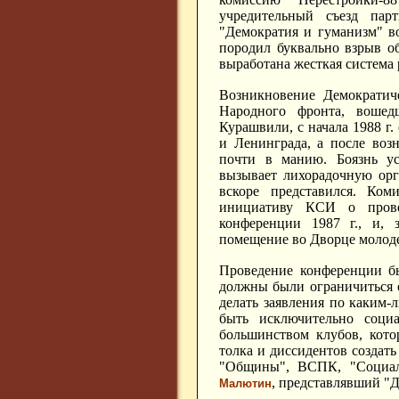
учредительный съезд пар
"Демократия и гуманизм" во
породил буквально взрыв о
выработана жесткая система 
Возникновение Демократиче
Народного фронта, вошед
Курашвили, с начала 1988 г
и Ленинграда, а после воз
почти в манию. Боязнь ус
вызывает лихорадочную орг
вскоре представился. Ко
инициативу КСИ о провед
конференции 1987 г., и,
помещение во Дворце молод
Проведение конференции б
должны были ограничиться 
делать заявления по каким-
быть исключительно соци
большинством клубов, кот
толка и диссидентов создат
"Общины", ВСПК, "Социал
, представлявший "
Малютин