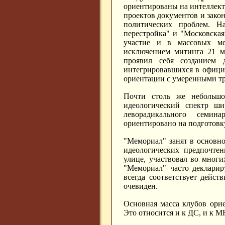
ориентированы на интеллект
проектов документов и зако
политических проблем. Н
перестройка" и "Московска
участие и в массовых ме
исключением митинга 21 ма
проявил себя созданием д
интегрировавшихся в офици
ориентации с умеренными тр
Почти столь же небольшое
идеологический спектр ш
леворадикального семин
ориентировано на подготовк
"Мемориал" занят в основно
идеологических предпочте
улице, участвовал во мног
"Мемориал" часто декларир
всегда соответствует дейс
очевиден.
Основная масса клубов ори
Это относится и к ДС, и к 