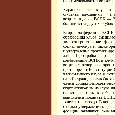
переименовывается во Всесо
Характерен состав участн
студенты, школьники — в в
возраст лидеров ВСПК — 20
большинства других клубов 
Вторая конференция ВСПК п
образования клуба, сменила
две соперничающие фракци
социал-демократы также ор
и утверждение практики фра
для "Перестройки", расп
конференции ВСПК в клуб в
встречает отпор со стороны
противоречат Конституции 
членом нашего клуба. Факт
нашей стране, против Октябр
члены социал-демократичес
будут исключены из клуба л
станет включать в себя з
вынуждены покинуть ВСПК".
тянется три месяца. В конце
с целью утверждения маркс
фракции, заявившей: "Мы ви