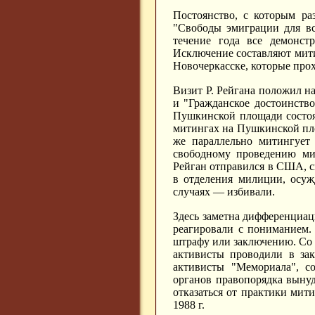
Постоянство, с которым ра
"Свободы эмиграции для вс
течение года все демонст
Исключение составляют митин
Новочеркасске, которые прох
Визит Р. Рейгана положил н
и "Гражданское достоинств
Пушкинской площади состоя
митингах на Пушкинской пл
же параллельно митингует
свободному проведению мит
Рейган отправился в США, си
в отделения милиции, осуж
случаях — избивали.
Здесь заметна дифференциац
реагировали с пониманием.
штрафу или заключению. Со 
активисты проводили в зак
активисты "Мемориала", с
органов правопорядка выну
отказаться от практики мит
1988 г.