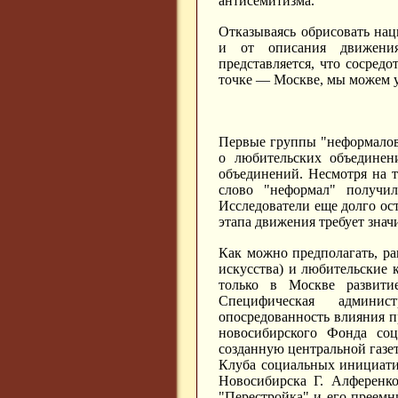
антисемитизма.
Отказываясь обрисовать нац
и от описания движения
представляется, что сосред
точке — Москве, мы можем у
Первые группы "неформалов"
о любительских объединени
объединений. Несмотря на т
слово "неформал" получи
Исследователи еще долго ос
этапа движения требует знач
Как можно предполагать, ра
искусства) и любительские
только в Москве развити
Специфическая админис
опосредованность влияния п
новосибирского Фонда соц
созданную центральной газет
Клуба социальных инициати
Новосибирска Г. Алференк
"Перестройка" и его преем