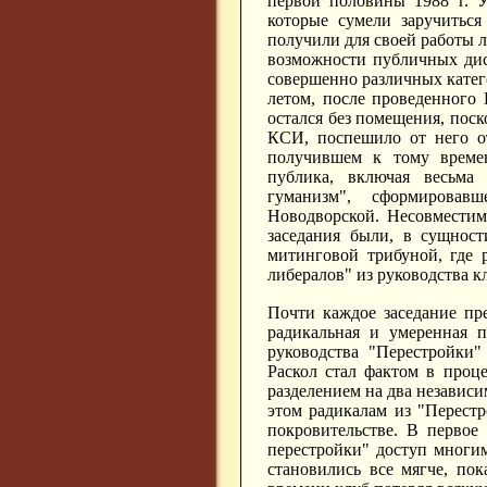
первой половины 1988 г. У
которые сумели заручитьс
получили для своей работы 
возможности публичных дис
совершенно различных катего
летом, после проведенного
остался без помещения, пос
КСИ, поспешило от него от
получившем к тому времен
публика, включая весьма
гуманизм", сформировав
Новодворской. Несовместим
заседания были, в сущност
митинговой трибуной, где 
либералов" из руководства к
Почти каждое заседание пр
радикальная и умеренная 
руководства "Перестройки"
Раскол стал фактом в проце
разделением на два независи
этом радикалам из "Перест
покровительстве. В первое
перестройки" доступ многи
становились все мягче, пок