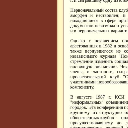
г. и сыгравшему одну из кл
Первоначальный состав клуба
аморфен и нестабилен, В
находившиеся в сфере при
документов невозможно уста
и в первоначальных варианта
Однако с появлением но
арестованных в 1982 и осво
также вернувшегося из с
независимого журнала "Пои
стремление изменить социа
настоящую экспансию. Числ
члены, в частности, сыг
просветительский клуб 
участниками новообразовавш
компоненту.
В августе 1987 г. КСИ
"неформальных" объединен
городов. Эта конференция 
крупному из структурно 
общественных клубов — пол
просуществовавшему до л
возникновению широкой 