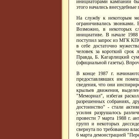
инициаторами кампании был
этого начались внесудебные 
На службу к некоторым ме
ограничивались звонками. 
Возможно, в некоторых сл
инициативе. В начале 1988
поступил запрос из МГК КПС
в себе достаточно мужеств
человек за короткий срок 
Правда, Б. Кагарлицкий су
(официальной газеты). Впроч
В конце 1987 г. начинают
предоставлявших им помеще
сведения, что они инспирир
крыльев движения, выделе
"Мемориал", избегая раскол
разрешенных собраниях, др
достоинство" - стали акти
усилия разрушалось различ
провести 7 марта 1988 г. 
групп и некоторых диссиде
свернута по требованию влас
6 марта демонстрацией "Пер