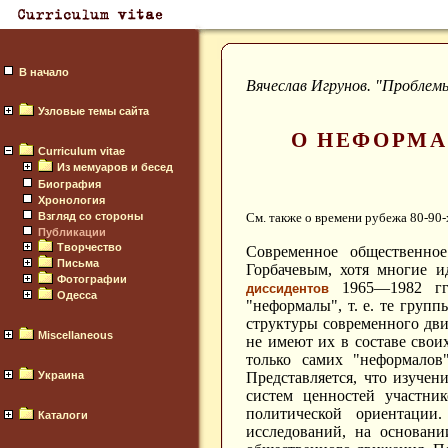
В начало
Вячеслав Игрунов. "Проблем
Узловые темы сайта
О НЕФОРМА
Curriculum vitae
Из мемуаров и бесед
Биография
Хронология
Взгляд со стороны
См. также о времени рубежа 80-90
Публикации
Творчество
Современное общественно
Письма
Горбачевым, хотя многие и
Фотографии
1965—1982 гг.
диссидентов
Одесса
"неформалы", т. е. те груп
структуры современного дв
Miscellaneous
не имеют их в составе свои
только самих "неформалов"
Украина
Представляется, что изучен
систем ценностей участни
политической ориентации
Каталоги
исследований, на основан