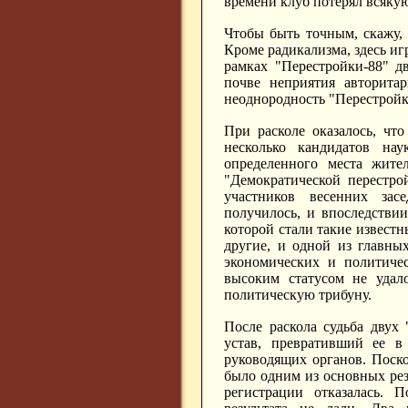
времени клуб потерял всякую
Чтобы быть точным, скажу,
Кроме радикализма, здесь иг
рамках "Перестройки-88" д
почве неприятия авторита
неоднородность "Перестройк
При расколе оказалось, чт
несколько кандидатов на
определенного места жите
"Демократической перестро
участников весенних зас
получилось, и впоследствии
которой стали такие известны
другие, и одной из главны
экономических и политичес
высоким статусом не удал
политическую трибуну.
После раскола судьба двух 
устав, превративший ее в
руководящих органов. Поско
было одним из основных рез
регистрации отказалась. 