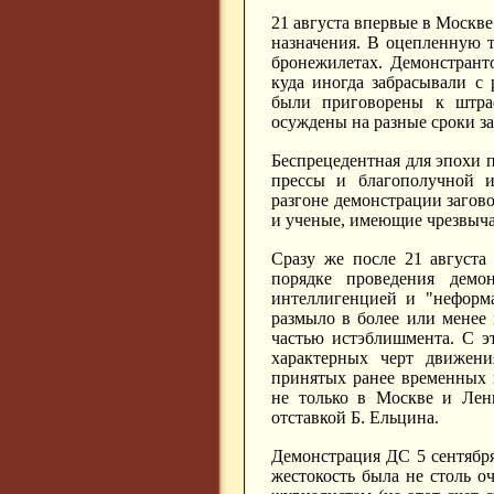
21 августа впервые в Москв
назначения. В оцепленную т
бронежилетах. Демонстрант
куда иногда забрасывали с
были приговорены к штраф
осуждены на разные сроки з
Беспрецедентная для эпохи п
прессы и благополучной и
разгоне демонстрации загов
и ученые, имеющие чрезвыча
Сразу же после 21 август
порядке проведения демо
интеллигенцией и "неформ
размыло в более или менее
частью истэблишмента. С э
характерных черт движени
принятых ранее временных 
не только в Москве и Лени
отставкой Б. Ельцина.
Демонстрация ДС 5 сентября
жестокость была не столь о