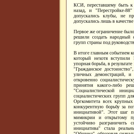
КСИ, переставшему быть к 
назад, и "Перестройке-88
допускались клубы, не пр
допускались лишь в качестве
Первое же ограничение было
решили создать народный 
групп страны под руководст
В итоге главным событием к
который нехотя вступили 
упорная борьба, в результат
"Гражданское достоинство"
уличных демонстраций, и п
откровенно социалистическ
принятия какого-либо ре
"Социалистической иници
социалистических групп дл
Оргкомитета всех крупных
конкурентную борьбу за по
инициативой". Этот шаг п
мимикрии и открытому про
устойчиво разграничить 
инициатива" стала реаль
"Община", образовав сначал