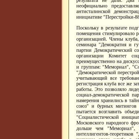
результата не дали. Два
неофициально предоставл
антисталинской демонстра
инициативе "Перестройки-88
Поскольку в результате под
помещения стимулировало ра
организацией. Члены клуба
семинара "Демократия и гу
партии Демократический со
организации Комитет соц
преимущественно на дискус
и группам: "Мемориал", "С
"Демократической перестройк
учитывающий все требова
регистрация клуба все же за
работы. Это позволяло лиде
социал-демократической па
намерения хранились в тай
союз" и бурных митингов л
пытается возглавить объе
"Социалистической инициа
Московского народного фрон
дольше чем "Мемориал", 
интеллигентов-теоретиков