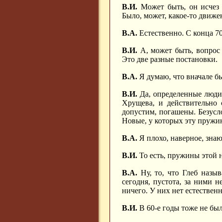
В.И.
Может быть, он исчез р
Было, может, какое-то движе
В.А.
Естественно. С конца 7
В.И.
А, может быть, вопрос 
Это две разные постановки.
В.А.
Я думаю, что вначале б
В.И.
Да, определенные люди,
Хрущева, и действительно 
допустим, погашены. Безусл
Новые, у которых эту пружи
В.А.
Я плохо, наверное, знаю
В.И.
То есть, пружины этой 
В.А.
Ну, то, что Глеб назыв
сегодня, пустота, за ними н
ничего. У них нет естествен
В.И.
В 60-е годы тоже не был