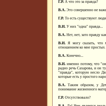
Г.Р.
А что это за правда?
В.А.
Это совершенно не важ
Г.Р.
То есть существуют люди,
В.И.
У них "одна" правда...
В.А.
Нет, нет, зато правду как
В.И.
Я могу сказать, что 
отношением ко мне простых 
В.А.
Конечно...
В.И.
именно потому, что "он
радио речь Сахарова, и он т
"правда", которую несло Дв
которые есть у простого наро
В.А.
Таким образом, у Демо
понимание жизненного мате
Г.Р.
Отсутствовало?
В.А.
Да! Чем является реал