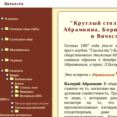
В начало
"Круглый стол
Абрамкина, Бори
Узловые темы сайта
и Вячес
Curriculum vitae
Осенью 1987 года (после 
пресс-клубом "Гласность") Б
Miscellaneous
общественного движения 60-
главным образом в декабр
Украина
Абрамкиным, и трио: Л.Богор
Каталоги
Это встреча с
.
Абрамкиным
Видео
Библиотека
Валерий Абрамкин:
В общем
Книги
Статьи, эссе
главное не то, насколько мы
Мемуары
духовная совместимость. Труд
Интервью 2001-
те люди, с которыми дока
2005 гг.
несмотря на то, что 
Тексты круглых столов
противоположных взглядов
Тексты выступлений
плодотворным, даже
Архивные материалы
единомышленниками... Нап