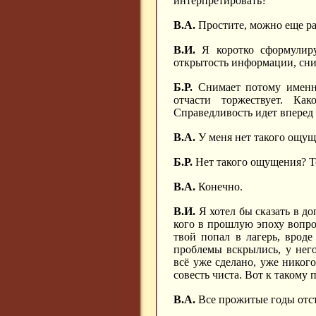
интерпретировать?
В.А.
Простите, можно еще ра
В.И.
Я коротко сформулиру
открытость информации, сним
Б.Р.
Снимает потому именно
отчасти торжествует. Как
Справедливость идет вперед 
В.А.
У меня нет такого ощущ
Б.Р.
Нет такого ощущения? То
В.А.
Конечно.
В.И.
Я хотел бы сказать в до
кого в прошлую эпоху вопро
твой попал в лагерь, вроде
проблемы вскрылись, у него
всё уже сделано, уже никого
совесть чиста. Вот к такому
В.А.
Все прожитые годы отс