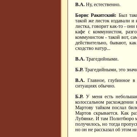
В.А.
Ну, естественно.
Борис Ракитский:
Был тако
такой же листок издавали и 
листка, говорит как-то - они 
кафе с коммунистом, разго
коммунистом - такой вот, са
действительно, бывают, ка
сходство натур...
В.А.
Трагедийными.
Б.Р.
Трагедийными, это значит
В.А.
Главное, глубинное в 
ситуациях обычно.
Б.Р.
У меня есть небольшая
колоссальном расхождении в
Мартову тайком послал биле
Мартов скрывается. Как ра
Лубянке. И там Политбюро м
получилось, но тогда пропус
но он не рассказал об этом 