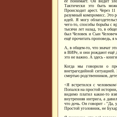
её понимает. Он видит зло
Тактически это быть може
Происходит арест. Через 1
разумный компромисс. Это р
идей. Я могу облагодетельс
чего-то, способы борьбы с в
тысячи лет назад, то, в общ
был Человек и Сын Человечес
ещё прочитать проповедь, я 
А, в общем-то, что значат эт
в ВИРе, и они рождают ещё д
это не важно. А здесь - книг
Когда мы говорили о пр
внетрагедийной ситуацией. 
смертью родственников, дете
<Я встретился с человеком
Попался на простой истории,
видимо платил какие-то взя
внутренняя интрига, а давил
что дочь. Он говорит - "Да, 
Простой уголовник, не Буха