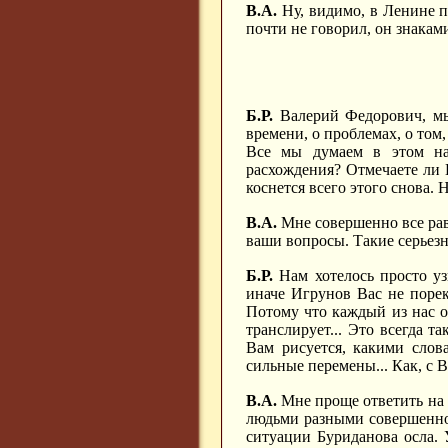
В.А.
Ну, видимо, в Ленине п
почти не говорил, он знакам
Б.Р.
Валерий Федорович, мы
времени, о проблемах, о том,
Все мы думаем в этом нап
расхождения? Отмечаете ли 
коснется всего этого снова. 
В.А.
Мне совершенно все равн
ваши вопросы. Такие серьезн
Б.Р.
Нам хотелось просто уз
иначе Игрунов Вас не поре
Потому что каждый из нас от
транслирует... Это всегда та
Вам рисуется, какими слов
сильные перемены... Как, с 
В.А.
Мне проще ответить на 
людьми разными совершенно,
ситуации Буриданова осла. 