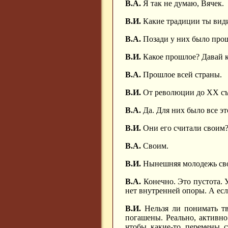
В.А.
Я так не думаю, Вячек.
В.И.
Какие традиции ты види
В.А.
Позади у них было прош
В.И.
Какое прошлое? Давай 
В.А.
Прошлое всей страны.
В.И.
От революции до ХХ съ
В.А.
Да. Для них было все эт
В.И.
Они его считали своим
В.А.
Своим.
В.И.
Нынешняя молодежь свои
В.А.
Конечно. Это пустота. 
нет внутренней опоры. А есл
В.И.
Нельзя ли понимать тв
погашены. Реально, активно
чтобы какие-то перемены с