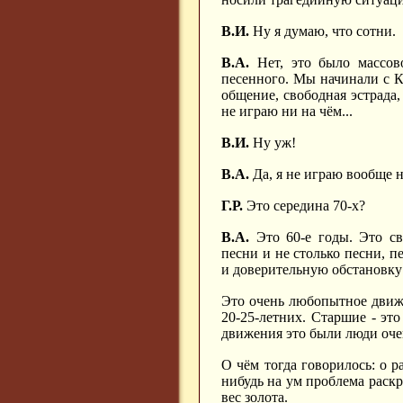
В.И.
Ну я думаю, что сотни.
В.А.
Нет, это было массово
песенного. Мы начинали с К
общение, свободная эстрада,
не играю ни на чём...
В.И.
Ну уж!
В.А.
Да, я не играю вообще н
Г.Р.
Это середина 70-х?
В.А.
Это 60-е годы. Это св
песни и не столько песни, 
и доверительную обстановку 
Это очень любопытное движе
20-25-летних. Старшие - это
движения это были люди оче
О чём тогда говорилось: о 
нибудь на ум проблема раскр
вес золота.