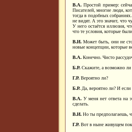
В.А.
Простой пример: сейча
Писателей, многие люди, кот
тогда в подобных собраниях.
не видят. А это значит, что ч
У него остаётся иллюзия, ч
что те условия, которые был
В.И.
Может быть, они не сто
новые концепции, которые в
В.А.
Конечно. Чисто рассудоч
Б.Р.
Скажите, а возможно ли 
Г.Р.
Вероятно ли?
Б.Р.
Да, вероятно ли? И если 
В.А.
У меня нет ответа на э
сделать.
В.И.
Но ты предполагаешь, ч
Г.Р.
Вот в ныне живущем поко