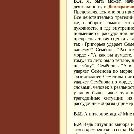
В.А.
Я, быть может, начну
деятельности, в
Демократич
Представлялась мне она при
Все действительно трагедий
же, наоборот, ломают его 
духовность, и где внутренн
подменяется рассудочной д
прекрасная такая сценка - 
так - Григорьев ударяет Сем
вашему?" Семёнов- "Раз зи
морде - "А как вы думаете,
тому, что лето было тёплое, 
не зябну". Семёнов - "А вы
ударяет Семёнова по морде 
физиономией Сёмёнова повто
ударяет Семёнова по морде,
словами, человек в реальност
у меня было такое чувств
трагедийные ситуации из
рассудочные образы (пример 
В.И.
А интерпретация? Мне в
Б.Р.
Ведь ситуация выбора н
этого крестьянского сына. На