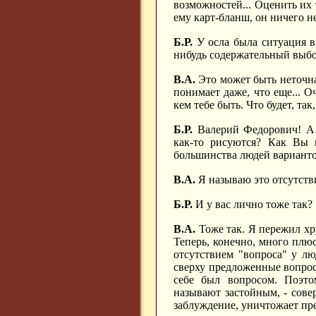
возможностей... Оценить их т
ему карт-бланш, он ничего не
Б.Р.
У осла была ситуация в
нибудь содержательный выб
В.А.
Это может быть неточная
понимает даже, что еще... О
кем тебе быть. Что будет, так
Б.Р.
Валерий Федорович! А 
как-то рисуются? Как Вы 
большинства людей варианто
В.А.
Я называю это отсутств
Б.Р.
И у вас лично тоже так?
В.А.
Тоже так. Я пережил хр
Теперь, конечно, много плюс
отсутствием "вопроса" у лю
сверху предложенные вопросы
себе был вопросом. Поэтом
называют застойным, - сове
заблуждение, уничтожает пр