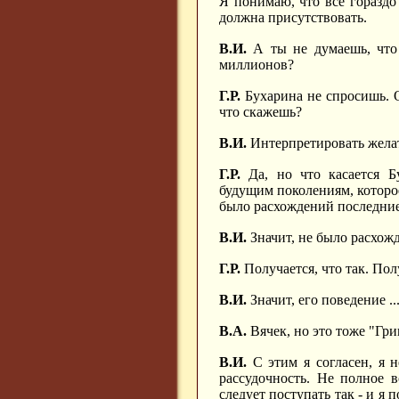
Я понимаю, что всё гораздо 
должна присутствовать.
В.И.
А ты не думаешь, что 
миллионов?
Г.Р.
Бухарина не спросишь. О
что скажешь?
В.И.
Интерпретировать желат
Г.Р.
Да, но что касается Бу
будущим поколениям, которое 
было расхождений последние с
В.И.
Значит, не было расхожд
Г.Р.
Получается, что так. Полу
В.И.
Значит, его поведение ...
В.А.
Вячек, но это тоже "Гри
В.И.
С этим я согласен, я н
рассудочность. Не полное 
следует поступать так - и я