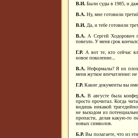
В.И.
Были суды в 1985, и даж
В.А.
Ну, мне готовили третий
В.И.
Да, и тебе готовили тре
В.А.
А Сергей Ходорович па
повезло. У меня срок кончалс
Г.Р.
А вот те, кто сейчас в
новое поколение...
В.А.
Неформалы? Я их плохо
меня жуткое впечатление: не
Г.Р.
Какие документы вы име
В.А.
В августе была конфер
просто прочитал. Когда чита
видишь никакой трагедийнос
не выходом из потенциально
пропасти, делая какую-то пе
новых символов.
Б.Р.
Вы полагаете, что из эт