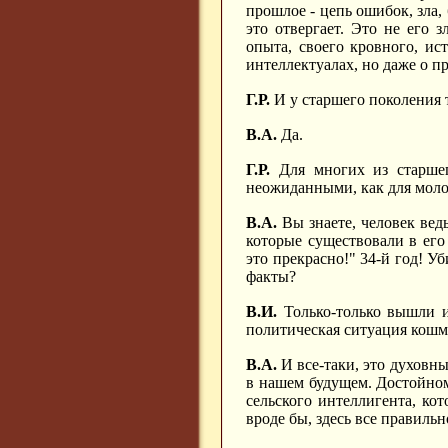
прошлое - цепь ошибок, зла, 
это отвергает. Это не его 
опыта, своего кровного, ис
интеллектуалах, но даже о п
Г.Р.
И у старшего поколения 
В.А.
Да.
Г.Р.
Для многих из старшег
неожиданными, как для мол
В.А.
Вы знаете, человек ведь
которые существовали в его 
это прекрасно!" 34-й год! У
факты?
В.И.
Только-только вышли и
политическая ситуация кош
В.А.
И все-таки, это духовн
в нашем будущем. Достойном.
сельского интеллигента, кот
вроде бы, здесь все правильн