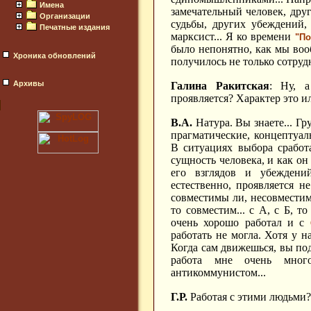
Имена
замечательный человек, друг
Организации
судьбы, других убеждений,
Печатные издания
марксист... Я ко времени
"По
было непонятно, как мы воо
Хроника обновлений
получилось не только сотрудн
Архивы
Галина Ракитская
: Ну, а
проявляется? Характер это и
В.А.
Натура. Вы знаете... Г
прагматические, концептуал
В ситуациях выбора сработа
сущность человека, и как он
его взглядов и убеждени
естественно, проявляется н
совместимы ли, несовместимы
то совместим... с А, с Б, 
очень хорошо работал и с
работать не могла. Хотя у н
Когда сам движешься, вы под
работа мне очень мног
антикоммунистом...
Г.Р.
Работая с этими людьми?