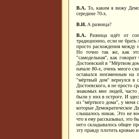
В.А.
То, каким я вижу Демок
середине 70-х.
В.И.
А разница?
В.А.
Разница идёт от сопо
традиционно, если не брать 
просто расхождения между 
Но точно так же, как это
"самодельная", как говорит
Достоевский в "Мёртвом доме
начале 80-х, очень много сх
оставался неизменным на п
"мёртвый дом" вернулся в с
Достоевского, я не просто ср
знакомых мне людей, часто 
были у них в остроге. И зде
из "мёртвого дома", у меня 
которые Демократическое Дв
слышалось никак. Это не во
что я ему рассказывал, это б
него складывалось общее пре
эту правду плотить кровью и