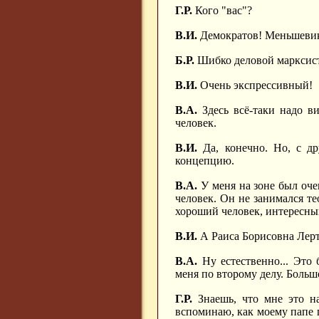
Г.Р.
Кого "вас"?
В.И.
Демократов! Меньшевик
Б.Р.
Шибко деловой марксис
В.И.
Очень экспрессивный!
В.А.
Здесь всё-таки надо ви
человек.
В.И.
Да, конечно. Но, с д
концепцию.
В.А.
У меня на зоне был оч
человек. Он не занимался т
хороший человек, интересны
В.И.
А Раиса Борисовна Лер
В.А.
Ну естественно... Это 
меня по второму делу. Боль
Г.Р.
Знаешь, что мне это на
вспоминаю, как моему папе г