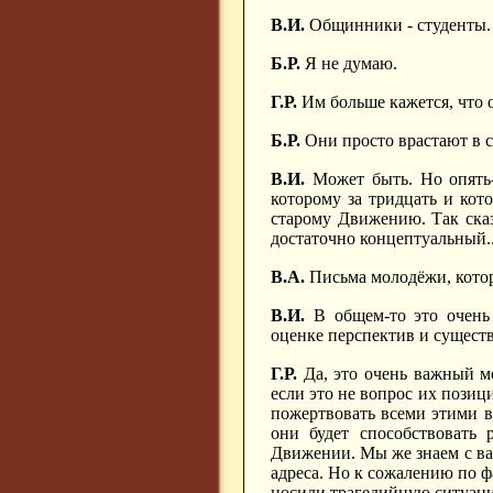
В.И.
Общинники - студенты. Э
Б.Р.
Я не думаю.
Г.Р.
Им больше кажется, что 
Б.Р.
Они просто врастают в 
В.И.
Может быть. Но опять-
которому за тридцать и кот
старому Движению. Так сказ
достаточно концептуальный..
В.А.
Письма молодёжи, которы
В.И.
В общем-то это очень
оценке перспектив и сущест
Г.Р.
Да, это очень важный мо
если это не вопрос их позиц
пожертвовать всеми этими в
они будет способствовать 
Движении. Мы же знаем с вам
адреса. Но к сожалению по ф
носили трагедийную ситуаци