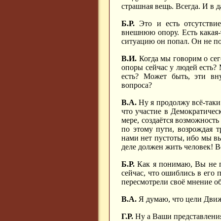
страшная вещь. Всегда. И в д
Б.Р.
Это и есть отсутствие
внешнюю опору. Есть какая-т
ситуацию он попал. Он не пон
В.И.
Когда мы говорим о сег
опоры сейчас у людей есть? 
есть? Может быть, эти вн
вопроса?
В.А.
Ну я продолжу всё-таки
что участие в Демократиче
мере, создаётся возможност
по этому пути, возрождая 
нами нет пустоты, ибо мы в
деле должен жить человек! В
Б.Р.
Как я понимаю, Вы не п
сейчас, что ошиблись в его 
пересмотрели своё мнение о
В.А.
Я думаю, что цели Движ
Г.Р.
Ну а Ваши представления?