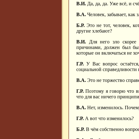
В.И.
Да, да, да. Уже всё, и с
В.А.
Человек, забывает, как 
Б.Р.
Это не тот, человек, ко
другие хлебают?
В.И.
Для него зло скорее 
причинами, должен был бы 
которые он включаться не хоч
Г.Р.
У Вас вопрос остаётся,
социальной справедливости 
В.А.
Это не торжество справ
Г.Р.
Поэтому я говорю что вы
что для вас ничего принцип
В.А.
Нет, изменилось. Почем
Г.Р.
А вот что изменилось?
Б.Р.
В чём собственно вопрос