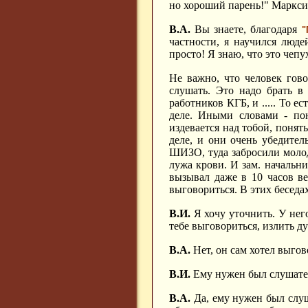
но хороший парень!" Марксис
В.А.
Вы знаете, благодаря
"
частности, я научился людей
просто! Я знаю, что это чепу
Не важно, что человек гов
слушать. Это надо брать в
работников КГБ, и ..... То е
деле. Иными словами - пон
издевается над тобой, понять
деле, и они очень убедите
ШИЗО, туда забросили молод
лужа крови. И зам. начальн
вызывал даже в 10 часов ве
выговориться. В этих беседах
В.И.
Я хочу уточнить. У нег
тебе выговориться, излить ду
В.А.
Нет, он сам хотел выгов
В.И.
Ему нужен был слушате
В.А.
Да, ему нужен был слуш