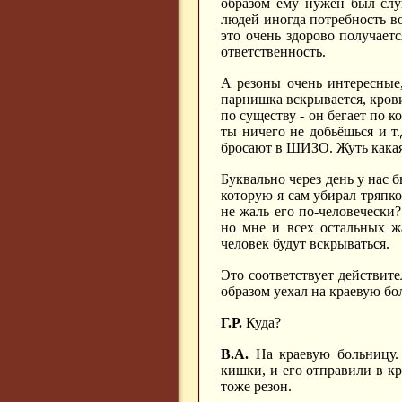
образом ему нужен был слу
людей иногда потребность во
это очень здорово получается
ответственность.
А резоны очень интересные
парнишка вскрывается, крови 
по существу - он бегает по к
ты ничего не добьёшься и т.
бросают в ШИЗО. Жуть какая-т
Буквально через день у нас б
которую я сам убирал тряпкой
не жаль его по-человечески? 
но мне и всех остальных ж
человек будут вскрываться.
Это соответствует действите
образом уехал на краевую бо
Г.Р.
Куда?
В.А.
На краевую больницу. 
кишки, и его отправили в кр
тоже резон.