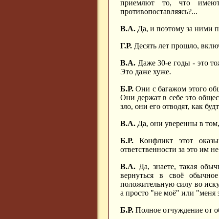
приемлют то, что имеют
противопоставляясь?...
В.А.
Да, и поэтому за ними пу
Г.Р.
Десять лет прошло, включ
В.А.
Даже 30-е годы - это то
Это даже хуже.
Б.Р.
Они с багажом этого обще
Они держат в себе это общес
зло, они его отводят, как будт
В.А.
Да, они уверенны в том,
Б.Р.
Конфликт этот оказыв
ответственности за это им н
В.А.
Да, знаете, такая обыч
вернуться в своё обычное
положительную силу во искуп
а просто "не моё" или "меня 
Б.Р.
Полное отчуждение от о