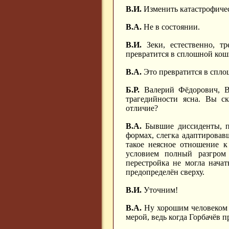
В.И.
Изменить катастрофичес
В.А.
Не в состоянии.
В.И.
Зеки, естественно, тр
превратится в сплошной кош
В.А.
Это превратится в спло
Б.Р.
Валерий Фёдорович, В
трагедийности ясна. Вы с
отличие?
В.А.
Бывшие диссиденты, по
формах, слегка адаптировав
такое неясное отношение к
условием полный разгром
перестройка не могла начат
предопределён сверху.
В.И.
Уточним!
В.А.
Ну хорошим человеком к
мерой, ведь когда Горбачёв 