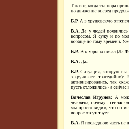
Так вот, когда эта пора приш
но движение вперед продолж
Б.Р.
А в хрущевскую оттепель
В.А.
Да, у людей появились 
вопросом. Я сужу и по мол
вообще по тому времени. Уже 
Б.Р.
Это хорошо писал (Ла Фон
В.А.
Да...
Б.Р.
Ситуация, которую вы р
закручивает трагедийно)
активизировались, так ска
пусть отложились - а сейчас
Вячеслав Игрунов:
А можн
человека, почему - сейчас о
мы просто видим, что он ис
вопрос отсутствует.
В.А.
Я последнюю часть не п