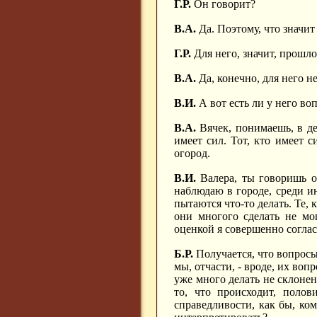
Г.Р.
Он говорит?
В.А.
Да. Поэтому, что значи
Г.Р.
Для него, значит, прошло
В.А.
Да, конечно, для него н
В.И.
А вот есть ли у него во
В.А.
Вячек, понимаешь, в дер
имеет сил. Тот, кто имеет с
огород.
В.И.
Валера, ты говоришь о
наблюдаю в городе, среди ин
пытаются что-то делать. Те, 
они многого сделать не мо
оценкой я совершенно соглас
Б.Р.
Получается, что вопросы
мы, отчасти, - вроде, их воп
уже много делать не склонен,
то, что происходит, полов
справедливости, как бы, ко