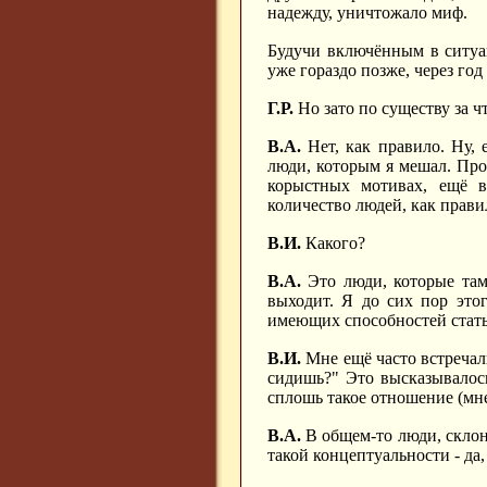
надежду, уничтожало миф.
Будучи включённым в ситуа
уже гораздо позже, через го
Г.Р.
Но зато по существу за ч
В.А.
Нет, как правило. Ну, 
люди, которым я мешал. Прос
корыстных мотивах, ещё в 
количество людей, как правил
В.И.
Какого?
В.А.
Это люди, которые там,
выходит. Я до сих пор это
имеющих способностей стать
В.И.
Мне ещё часто встречалис
сидишь?" Это высказывалос
сплошь такое отношение (мне
В.А.
В общем-то люди, склонн
такой концептуальности - да