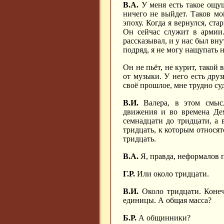
В.А.
У меня есть такое ощущ
ничего не выйдет. Таков мо
эпоху. Когда я вернулся, ста
Он сейчас служит в армии.
рассказывал, и у нас был вн
подряд, я не могу нащупать 
Он не пьёт, не курит, такой 
от музыки. У него есть друз
своё прошлое, мне трудно суд
В.И.
Валера, в этом смысл
движения и во времена Де
семнадцати до тридцати, а 
тридцать, к которым относятс
тридцать.
В.А.
Я, правда, неформалов п
Г.Р.
Или около тридцати.
В.И.
Около тридцати. Конеч
единицы. А общая масса?
Б.Р.
А общинники?