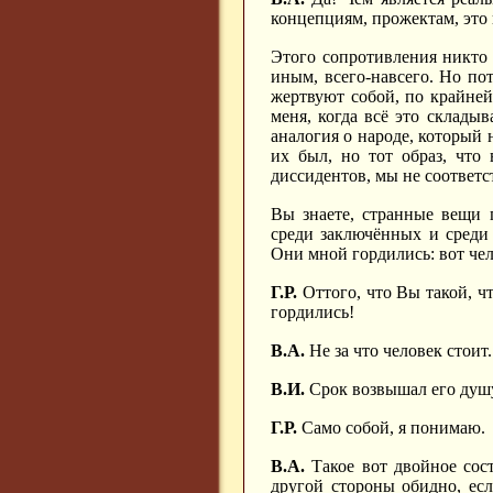
концепциям, прожектам, это
Этого сопротивления никто
иным, всего-навсего. Но пот
жертвуют собой, по крайней
меня, когда всё это складыв
аналогия о народе, который 
их был, но тот образ, что
диссидентов, мы не соответс
Вы знаете, странные вещи 
среди заключённых и среди
Они мной гордились: вот чело
Г.Р.
Оттого, что Вы такой, чт
гордились!
В.А.
Не за что человек стоит.
В.И.
Срок возвышал его душ
Г.Р.
Само собой, я понимаю.
В.А.
Такое вот двойное сост
другой стороны обидно, ес