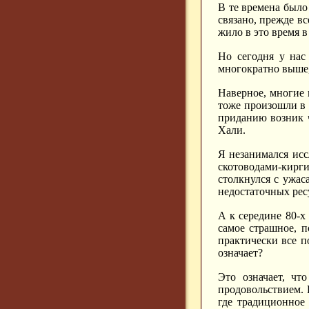
В те времена было
связано, прежде вс
жило в это время в
Но сегодня у нас
многократно выше,
Наверное, многие 
тоже произошли в р
приданию возник ч
Хали.
Я незанимался исс
скотоводами-кирг
столкнулся с ужас
недостаточных рес
А к середине 80-х
самое страшное, п
практически все 
означает?
Это означает, чт
продовольствием. 
где традиционное