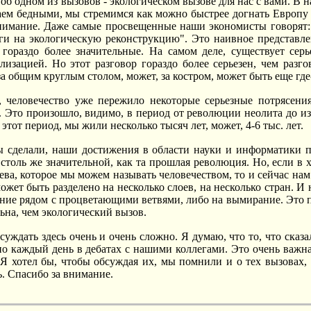
 об одном из вызовов - экологическом вызове для нас с вами. В
ем бедными, мы стремимся как можно быстрее догнать Европу 
нимание. Даже самые просвещенные наши экономисты говорят: 
ги на экологическую реконструкцию". Это наивное представле
 гораздо более значительные. На самом деле, существует сер
изацией. Но этот разговор гораздо более серьезен, чем разг
за общим круглым столом, может, за костром, может быть еще где
ь, человечество уже пережило некоторые серьезные потрясен
 Это произошло, видимо, в период от революции неолита до и
 этот период, мы жили несколько тысяч лет, может, 4-6 тыс. лет.
ы сделали, наши достижения в области науки и информатики п
 столь же значительной, как та прошлая революция. Но, если 
ева, которое мы можем называть человечеством, то и сейчас нам
ожет быть разделено на несколько слоев, на несколько стран. И
ние рядом с процветающими ветвями, либо на вымирание. Это пр
ьна, чем экологический вызов.
бсуждать здесь очень и очень сложно. Я думаю, что то, что ска
о каждый день в дебатах с нашими коллегами. Это очень важна
Я хотел бы, чтобы обсуждая их, мы помнили и о тех вызовах,
ь. Спасибо за внимание.