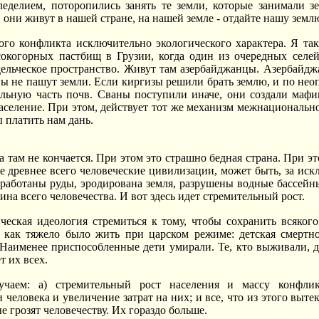
леделием, поторопились занять те земли, которые занимали 
, они живут в нашей стране, на нашей земле - отдайте нашу земл
ого конфликта исключительно экологического характера. Я та
сокогорных пастбищ в Грузии, когда один из очередных селе
едельческое пространство. Живут там азербайджанцы. Азербай
ны не пашут земли. Если киргизы решили брать землю, и по нео
ельную часть почв. Сваны поступили иначе, они создали мафи
аселение. При этом, действует тот же механизм межнациональн
 платить нам дань.
а там не кончается. При этом это страшно бедная страна. При э
где древнее всего человеческие цивилизации, может быть, за и
работаны руды, эродирована земля, разрушены водные бассейн
на всего человечества. И вот здесь идет стремительный рост.
еская идеология стремиться к тому, чтобы сохранить всякого
 как тяжело было жить при царском режиме: детская смертно
 Наименее приспособленные дети умирали. Те, кто выживали, 
т их всех.
чаем: а) стремительный рост населения и массу конфлик
человека и увеличение затрат на них; и все, что из этого выте
е грозят человечеству. Их гораздо больше.