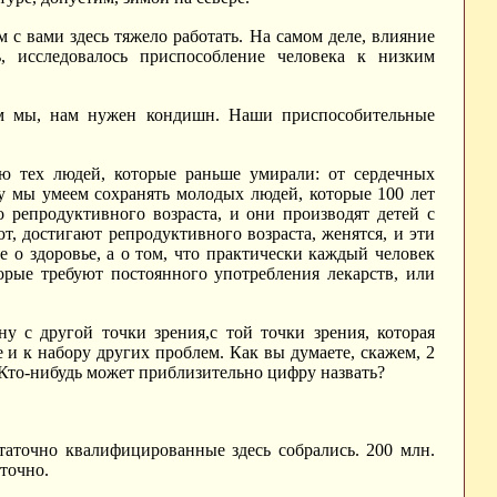
 с вами здесь тяжело работать. На самом деле, влияние
, исследовалось приспособление человека к низким
ем мы, нам нужен кондишн. Наши приспособительные
ю тех людей, которые раньше умирали: от сердечных
му мы умеем сохранять молодых людей, которые 100 лет
 репродуктивного возраста, и они производят детей с
 достигают репродуктивного возраста, женятся, и эти
е о здоровье, а о том, что практически каждый человек
торые требуют постоянного употребления лекарств, или
у с другой точки зрения,с той точки зрения, которая
 и к набору других проблем. Как вы думаете, скажем, 2
 Кто-нибудь может приблизительно цифру назвать?
статочно квалифицированные здесь собрались. 200 млн.
точно.