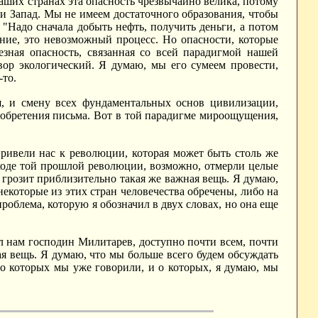
 наших странах эта опасность чрезвычайно велика, потому
и Запад. Мы не имеем достаточного образования, чтобы
"Надо сначала добыть нефть, получить деньги, а потом
ние, это невозможный процесс. Но опасности, которые
ьезная опасность, связанная со всей парадигмой нашей
овор экологический. Я думаю, мы его сумеем провести,
-то.
ия, и смену всех фундаментальных основ цивилизации,
зобретения письма. Вот в той парадигме мироощущения,
ривели нас к революции, которая может быть столь же
в ходе той прошлой революции, возможно, отмерли целые
 грозит приблизительно такая же важная вещь. Я думаю,
 некоторые из этих стран человечества обречены, либо на
облема, которую я обозначил в двух словах, но она еще
зал нам господин Милитарев, доступно почти всем, почти
я вещь. Я думаю, что мы больше всего будем обсуждать
 о которых мы уже говорили, и о которых, я думаю, мы