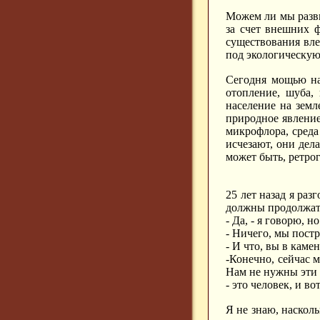
Можем ли мы разв
за счет внешних 
существования вле
под экологическую
Сегодня мощью на
отопление, шуба,
население на земл
природное явление
микрофлора, среда
исчезают, они дел
может быть, ретро
25 лет назад я ра
должны продолжать
- Да, - я говорю,
- Ничего, мы пост
- И что, вы в кам
-Конечно, сейчас 
Нам не нужны эти 
- это человек, и в
Я не знаю, насколь