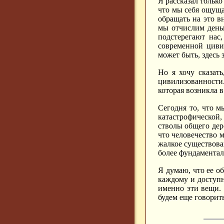
Я рассказал только
что мы себя ощуща
обращать на это в
мы отчислим день
подстерегают нас,
современной цивил
может быть, здесь 
Но я хочу сказат
цивилизованности.
которая возникла в
Сегодня то, что м
катастрофической,
стволы общего дер
что человечество м
жалкое существова
более фундаментал
Я думаю, что ее о
каждому и доступн
именно эти вещи. 
будем еще говорит