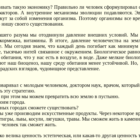
ивать такую экономику? Правильно ли человек сформулировал 
факторов. А внутренние механизмы эволюции подавляются. Э
кут за собой изменения организма. Поэтому организмы все вре
 нишу своего существования.
шего разума мы отодвинули давление внешних условий. Мы 
 кормежка, витамины. В итоге, давление человечества на зе
е. Мы сегодня знаем, что каждый день погибает как минимум 
, тысячью нитей связанное с окружением. Биологическое равно
 обитания, что у нас есть в воздухе, в воде. Даже мелкие биол
ают наш биоценоз, нашу среду обитания менее устойчивой. Но, п
градских взглядов, чудовищное представление.
зговаривал с молодым человеком, доктором наук, врачом, которы
 эту стратегию.
 но при этом мы можем превратить всю землю в пустыню.
роим города.
енных городах сможете существовать?
мы уже производим искусственные продукты. Через некоторое вр
тигры, львы, косули, лягушки, травы. Мы сможем жить в каменны
от человек так сможет жить.
ко велика ценность эстетическая, или какая-то другая ценность 