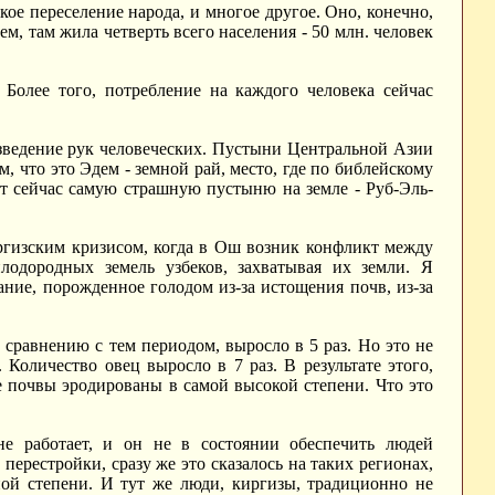
кое переселение народа, и многое другое. Оно, конечно,
ем, там жила четверть всего населения - 50 млн. человек
 Более того, потребление на каждого человека сейчас
оизведение рук человеческих. Пустыни Центральной Азии
м, что это Эдем - земной рай, место, где по библейскому
ет сейчас самую страшную пустыню на земле - Руб-Эль-
ргизским кризисом, когда в Ош возник конфликт между
плодородных земель узбеков, захватывая их земли. Я
ние, порожденное голодом из-за истощения почв, из-за
 сравнению с тем периодом, выросло в 5 раз. Но это не
 Количество овец выросло в 7 раз. В результате этого,
 почвы эродированы в самой высокой степени. Что это
е работает, и он не в состоянии обеспечить людей
ерестройки, сразу же это сказалось на таких регионах,
ной степени. И тут же люди, киргизы, традиционно не