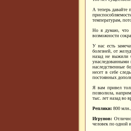
А теперь давайте 
приспособляемост
температурам, пото
Но я думаю, что 
возможности сокра
У нас есть замеч
болезней, от желу
назад не выжили б
унаследованными п
наследственные бо
несет в себе след
постоянных дополн
Я вам привел тол
позволила, наприм
тыс. лет назад во
Реплики:
800 млн.,
Игрунов:
Отлично,
человек по одной 