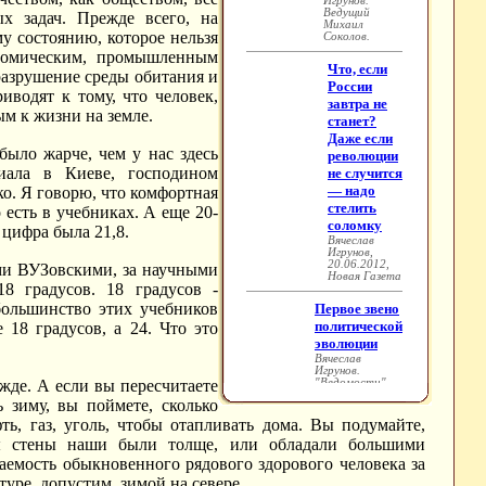
х задач. Прежде всего, на
у состоянию, которое нельзя
ономическим, промышленным
разрушение среды обитания и
водят к тому, что человек,
м к жизни на земле.
было жарче, чем у нас здесь
иала в Киеве, господином
ко. Я говорю, что комфортная
 есть в учебниках. А еще 20-
 цифра была 21,8.
ами ВУЗовскими, за научными
18 градусов. 18 градусов -
большинство этих учебников
 18 градусов, а 24. Что это
ежде. А если вы пересчитаете
 зиму, вы поймете, сколько
ть, газ, уголь, чтобы отапливать дома. Вы подумайте,
бы стены наши были толще, или обладали большими
аемость обыкновенного рядового здорового человека за
уре, допустим, зимой на севере.