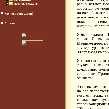
равно встают нес
Печатные издания
современном уровн
назвать бедность
Хроника обновлений
развитием, что оз
повышения цены в
Архивы
живущий на планет
Я был недавно в К
сейчас. И мы ид
Малинковичем, по 
температура это 23
30 лет назад было 
Я готов напомнить
трудами, комфорт
комфортная темпе
составляли. Прошл
означает?
Это означает, что
на все человечес
энергетических за
сколько нам нуж
теплоизоляционным
100 лет существенн