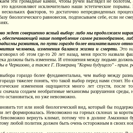
скаем эти громадные камни, чтобы ручей выглядел не болотом, а
а это вдохновляют исключительно наши эстетические порывы. 
 нескольких факторов, то достаточно непредвиденных процесс
базу биологического равновесия, подписываем себе, если не см
иях.
ство ждет совершенно ясный выбор: либо мы продолжаем нара
и, обеспечивающей наше потребление самое разнообразное, ли
радигмы развития, по пути гораздо более внимательного отн
азвития человека, изменения баланса жизни и смерти.
Это на
аговорил об этом где-то 20 лет назад, меня просто назвали ф
века должны быть изменены. И отношения между людьми должн
еды в Черкизово, а также Г. Померанц "Корни будущего" - прим. 
 выбора гораздо более фундаментальна, чем выбор между разн
 гораздо тяжелее понять, что такой выбор перед нами стоит. Но
гические изменения ощущаются много лет спустя, после то
сначала создаем необратимые механизмы разрушения среды, не 
это остановиться, но уже невозможно.
новить тот или иной биологический вид, который бы поддержи
и лет формировалась. Невозможно на горных склонах за короткое
 Невозможно вернуть климат, потому что в долине Амазонки б
тому любой политик должен быть очень осторожным в своих нов