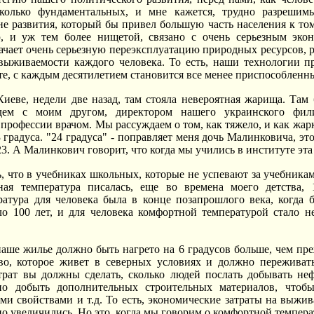
колько фундаментальных, и мне кажется, трудно разрешимы
е развития, который бы привел большую часть населения к том
ю, и уж тем более нищетой, связано с очень серьезным эк
начает очень серьезную переэксплуатацию природных ресурсов, 
ыживаемости каждого человека. То есть, наши технологии при
е, с каждым десятилетием становится все менее приспособленны
иеве, недели две назад, там стояла невероятная жарища. Там 
ем с моим другом, директором нашего украинского фил
профессии врачом. Мы рассуждаем о том, как тяжело, и как жар
 градуса. "24 градуса" - поправляет меня дочь Малинковича, это
23. А Малинкович говорит, что когда мы учились в институте эта
, что в учебниках школьных, которые не успевают за учебник
ная температура писалась, еще во времена моего детства, 
ратура для человека была в конце позапрошлого века, когда 
о 100 лет, и для человека комфортной температурой стало не
 наше жилье должно быть нагрето на 6 градусов больше, чем пр
тво, которое живет в северных условиях и должно переживать
трат вы должны сделать, сколько людей послать добывать неф
но добыть дополнительных строительных материалов, что
и свойствами и т.д. То есть, экономические затраты на выжив
о увеличились. Но это, когда мы говорим о комфортной температ