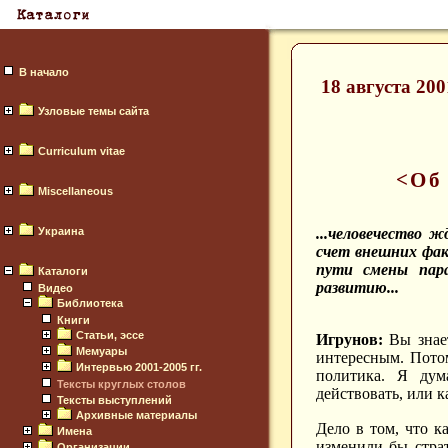
В начало
18 августа 20
Узловые темы сайта
Curriculum vitae
<Об
Miscellaneous
Украина
...человечество 
счет внешних факт
пути смены пара
Каталоги
развитию...
Видео
Библиотека
Книги
Статьи, эссе
Игрунов:
Вы знает
Мемуары
интересным. Пото
Интервью 2001-2005 гг.
политика. Я дум
Тексты круглых столов
действовать, или к
Тексты выступлений
Архивные материалы
Дело в том, что к
Имена
изменили бы страт
Организации