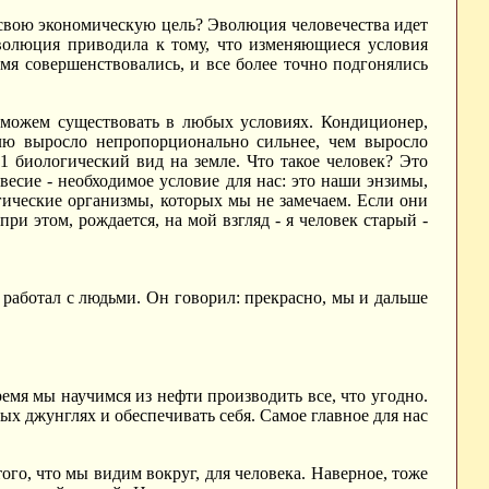
свою экономическую цель? Эволюция человечества идет
волюция приводила к тому, что изменяющиеся условия
мя совершенствовались, и все более точно подгонялись
можем существовать в любых условиях. Кондиционер,
млю выросло непропорционально сильнее, чем выросло
1 биологический вид на земле. Что такое человек? Это
весие - необходимое условие для нас: это наши энзимы,
огические организмы, которых мы не замечаем. Если они
ри этом, рождается, на мой взгляд - я человек старый -
й работал с людьми. Он говорил: прекрасно, мы и дальше
емя мы научимся из нефти производить все, что угодно.
х джунглях и обеспечивать себя. Самое главное для нас
того, что мы видим вокруг, для человека. Наверное, тоже