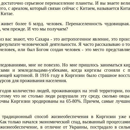
 достаточно серьезное перенаселение планеты. И вы знаете вели
его, с ареалом, который связан сейчас с Китаем, называется Кита
 Китае.
 живет более 6 млрд. человек. Перенаселенность чудовищная.
 чем прежде. И что мы получаем?
из вас знают, что Сахара - это антропогенное явление, это пр
езультате человеческой деятельности. Я часто рассказываю о то
еловек, или был Богом создан человек - это место представля
ледованиями, мне не повезло. Но мне пришлось заниматься ки
изами и земледельцами-узбеками, когда киргизы сгоняли с 
ающей картиной. В 1916 году в Киргизии было страшное восста
урсов для проживания населения.
 годов количество людей, проживающих на этой территории, по
отому что не столько люди разрушали эту среду, сколько овцы.
почвы Киргизии эродированы на 65-80%. Причем, самые лучшие
о традиционный способ жизнеобеспечения в Киргизии уже н
Как только начался экономический спад, вызванный процессами п
 жизнеобеспечение, в отличие от Украины, пострадало в силь