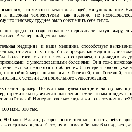
посмотрим, что же это означает для людей, живущих на юге. Нам
и к высоким температурам, как правило, не исследовалось
му что человеку труднее было обеспечить себе тепло.
наши предки гораздо спокойнее переживали такую жару, ч
тились. А теперь пойдем дальше.
ательная медицина, и наша медицина способствует выживани
дочных, от легочных и т.д. У нас прекрасная медицина, поэто
ы. Более того, мы их не только сохраняем, но доводим их до
ризнаками, с унаследованными болезнями. Они тоже выживают,
лезни распространяются по обществу. И теперь я говорю уже н
ы, по крайней мере, неизлечимых болезней, или болезней, ко
ительных условий для нормального существования.
ько один пример. Но если мы будем смотреть на эту медицин
ер, стремительно увеличить население земли, то мы придем еще
 времена Римской Империи, сколько людей жило на земном шаре?
 600 млн., 300 тыс.
 800 млн. Видите, разброс почти точный, то есть, ребята до
из экспертных оценок. Сегодня мы имеем больше 6 млрд., это уж 