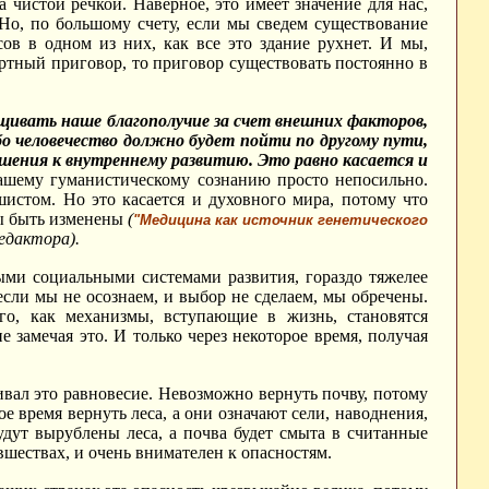
 чистой речкой. Наверное, это имеет значение для нас,
Но, по большому счету, если мы сведем существование
ов в одном из них, как все это здание рухнет. И мы,
ертный приговор, то приговор существовать постоянно в
щивать наше благополучие за счет внешних факторов,
бо человечество должно будет пойти по другому пути,
ошения к внутреннему развитию. Это равно касается и
шему гуманистическому сознанию просто непосильно.
ашистом. Но это касается и духовного мира, потому что
ы быть изменены
(
"Медицина как источник генетического
редактора).
ыми социальными системами развития, гораздо тяжелее
 если мы не осознаем, и выбор не сделаем, мы обречены.
го, как механизмы, вступающие в жизнь, становятся
замечая это. И только через некоторое время, получая
вал это равновесие. Невозможно вернуть почву, потому
 время вернуть леса, а они означают сели, наводнения,
удут вырублены леса, а почва будет смыта в считанные
шествах, и очень внимателен к опасностям.