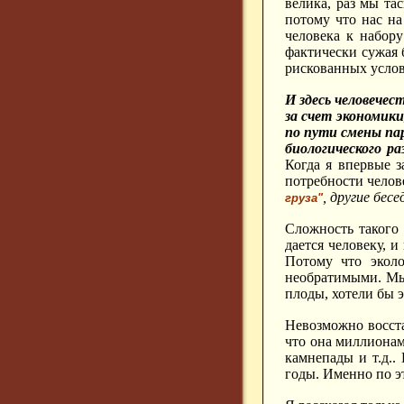
велика, раз мы та
потому что нас н
человека к набору
фактически сужая 
рискованных услов
И здесь человече
за счет экономик
по пути смены па
биологического р
Когда я впервые з
потребности чело
, другие бес
груза"
Сложность такого
дается человеку, и
Потому что эколо
необратимыми. Мы 
плоды, хотели бы 
Невозможно восста
что она миллионам
камнепады и т.д..
годы. Именно по э