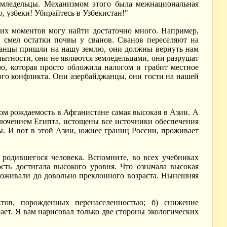
земледельцы. Механизмом этого была межнациональная
ю, узбеки! Убирайтесь в Узбекистан!"
ких моментов могу найти достаточно много. Например,
й смел остатки почвы у сванов. Сванов переселяют на
джанцы пришли на нашу землю, они должны вернуть нам
пытности, они не являются земледельцами, они разрушат
ю, которая просто обложила налогом и грабит местное
ого конфликта. Они азербайджанцы, они гости на нашей
том рождаемость в Афганистане самая высокая в Азии. А
сключением Египта, истощены все источники обеспечения
ы. И вот в этой Азии, южнее границ России, проживает
 родившегося человека. Вспомните, во всех учебниках
сть достигала высокого уровня. Что означала высокая
доживали до довольно преклонного возраста. Нынешняя
тов, порожденных перенаселенностью; б) снижение
кает. Я вам нарисовал только две стороны экологических