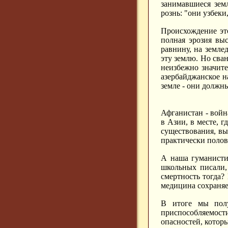
занимавшиеся зем
рознь: "они узбеки
Происхождение эт
полная эрозия вы
равнину, на земл
эту землю. Но сва
неизбежно значит
азербайджанское н
земле - они должны
Афганистан - войн
в Азии, в месте, 
существования, вы
практически полови
А наша гуманистич
школьных писали,
смертность тогда?
медицина сохраняе
В итоге мы полу
приспособляемости 
опасностей, которы