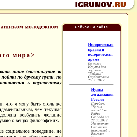
краинском молодежном
Сейчас на сайте
ого мира>
вать наше благополучие за
 пойти по другому пути, по
 отношения к внутреннему
, что я могу быть столь же
ндаментальным, чем текущая
должна возбудить желание
 думаю о вещах философских.
е социальное поведение, не
чеством, как обществом, все