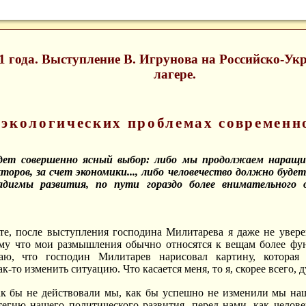
01 года. Выступление В. Игрунова на Российско-У
лагере.
 экологических проблемах современн
ждет совершенно ясный выбор: либо мы продолжаем наращи
оров, за счет экономики..., либо человечество должно будет
дигмы развития, по пути гораздо более внимательного
е, после выступления господина Милитарева я даже не уверен
му что мои размышления обычно относятся к вещам более фу
аю, что господин Милитарев нарисовал картину, которая 
ак-то изменить ситуацию. Что касается меня, то я, скорее всего,
ак бы не действовали мы, как бы успешно не изменили мы наш
егию нашего политического развития, перед нами, как челове